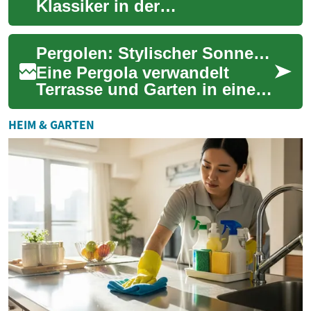
Klassiker in der
Gartengestaltung und
erfreuen sich zunehmender
Pergolen: Stylischer Sonnenschutz für Terrasse & Garten
Beliebtheit bei Hausbesit...
Eine Pergola verwandelt
Terrasse und Garten in einen
gemütlichen Freiluft-
Wohnraum. Sie bietet
HEIM & GARTEN
effektiven Sonnenschut...