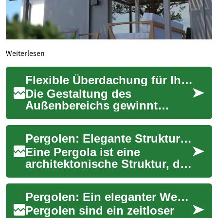
Weiterlesen
Flexible Überdachung für Ihren Außenbereich
Die Gestaltung des
Außenbereichs gewinnt
immer mehr an Bedeutung,
da Menschen ihre Gärten,
Pergolen: Elegante Strukturen für Ihren Garten und Außenbereich
Terrassen und Balkone als ...
Eine Pergola ist eine
architektonische Struktur, die
Ihrem Garten oder
Außenbereich eine elegante
Pergolen: Ein eleganter Weg zur Aufwertung Ihres Außenbereichs
Note verleiht. Ursp...
Pergolen sind ein zeitloser