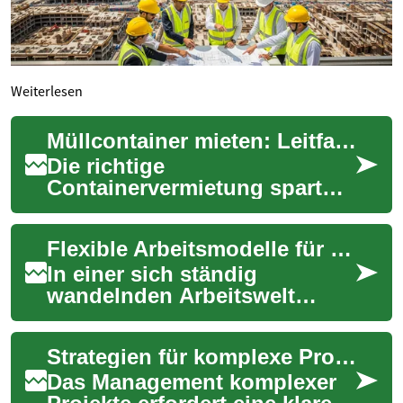
Weiterlesen
Müllcontainer mieten: Leitfaden für Vermietung & Entsorgung
Die richtige
Containervermietung spart
Zeit, Geld und schont die
Umwelt. In diesem
Flexible Arbeitsmodelle für Unternehmen
ausführlichen Leitfaden
erfahren S...
In einer sich ständig
wandelnden Arbeitswelt
suchen Unternehmen nach
Lösungen, die
Strategien für komplexe Projekte
Anpassungsfähigkeit und
Effizienz ...
Das Management komplexer