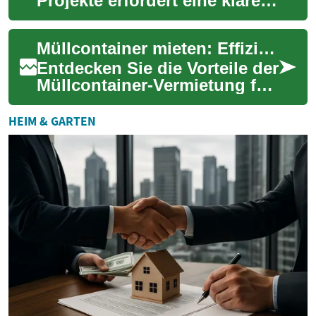
Projekte erfordert eine klare
Strategie und fundierte
Kenntnisse, um
Müllcontainer mieten: Effiziente Abfallentsorgung leicht gemacht
Herausforderungen effek...
Entdecken Sie die Vorteile der
Müllcontainer-Vermietung für
Ihre Entsorgungsprojekte.
Von Renovierungen bis zu
HEIM & GARTEN
Großba...