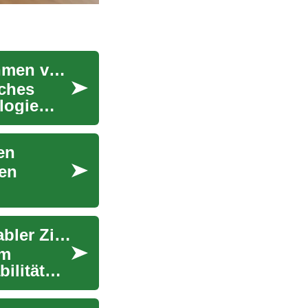
Finanzierungsoptionen für wachsende Unternehmen verständlich erklärt
ches
logie
en
hen
Sicherung von Zinsrisiken: Festzins versus variabler Zinssatz
em
bilität