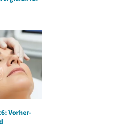
6: Vorher-
d