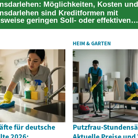
insdarlehen sind Kreditformen mit
sweise geringen Soll- oder effektiven
sen. Für private Fi...
HEIM & GARTEN
äfte für deutsche
Putzfrau-Stundensä
lte 2026:
Aktuelle Preise und 