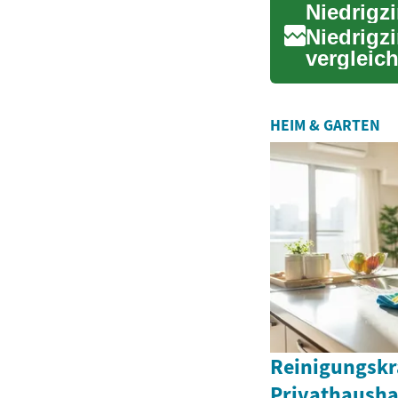
Niedrigz
vergleich
Jahreszin
HEIM & GARTEN
Reinigungskr
Privathausha