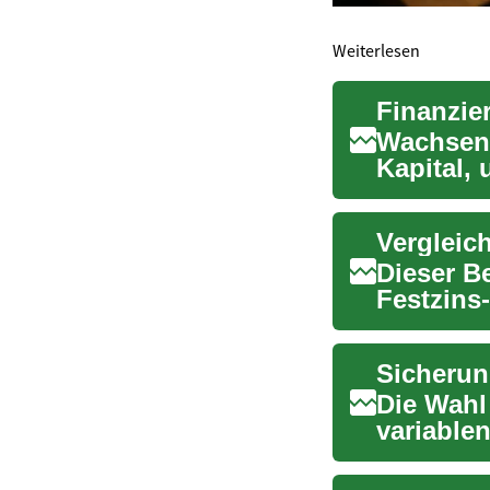
Weiterlesen
Wachsend
Kapital,
voranzutr
Vergleic
Dieser Be
Festzins
Immobili
Die Wahl
variablen
bei Hypot