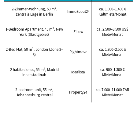
2-Zimmer-Wohnung, 50 m²,
ca. 1.000–1.400 €
ImmoScout24
zentrale Lage in Berlin
Kaltmiete/Monat
1-Bedroom Apartment, 45 m², New
ca. 2.500–3.500 US$
Zillow
York (Stadtgebiet)
Miete/Monat
2-Bed Flat, 50 m², London (Zone 2–
ca. 1.800–2.500 £
Rightmove
3)
Miete/Monat
2 habitaciones, 55 m², Madrid
ca. 900–1.300 €
Idealista
innenstadtnah
Miete/Monat
2-bedroom unit, 55 m²,
ca. 7.000–11.000 ZAR
Property24
Johannesburg zentral
Miete/Monat