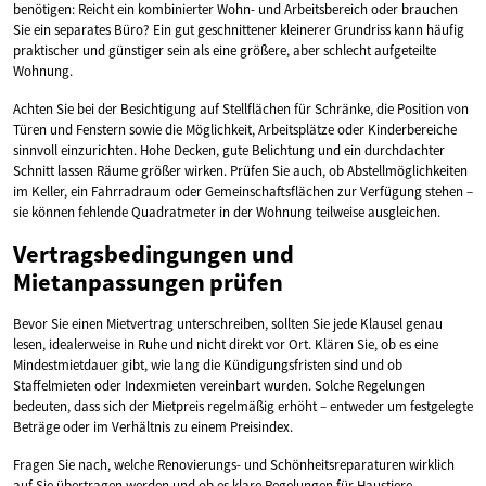
benötigen: Reicht ein kombinierter Wohn- und Arbeitsbereich oder brauchen
Sie ein separates Büro? Ein gut geschnittener kleinerer Grundriss kann häufig
praktischer und günstiger sein als eine größere, aber schlecht aufgeteilte
Wohnung.
Achten Sie bei der Besichtigung auf Stellflächen für Schränke, die Position von
Türen und Fenstern sowie die Möglichkeit, Arbeitsplätze oder Kinderbereiche
sinnvoll einzurichten. Hohe Decken, gute Belichtung und ein durchdachter
Schnitt lassen Räume größer wirken. Prüfen Sie auch, ob Abstellmöglichkeiten
im Keller, ein Fahrradraum oder Gemeinschaftsflächen zur Verfügung stehen –
sie können fehlende Quadratmeter in der Wohnung teilweise ausgleichen.
Vertragsbedingungen und
Mietanpassungen prüfen
Bevor Sie einen Mietvertrag unterschreiben, sollten Sie jede Klausel genau
lesen, idealerweise in Ruhe und nicht direkt vor Ort. Klären Sie, ob es eine
Mindestmietdauer gibt, wie lang die Kündigungsfristen sind und ob
Staffelmieten oder Indexmieten vereinbart wurden. Solche Regelungen
bedeuten, dass sich der Mietpreis regelmäßig erhöht – entweder um festgelegte
Beträge oder im Verhältnis zu einem Preisindex.
Fragen Sie nach, welche Renovierungs- und Schönheitsreparaturen wirklich
auf Sie übertragen werden und ob es klare Regelungen für Haustiere,