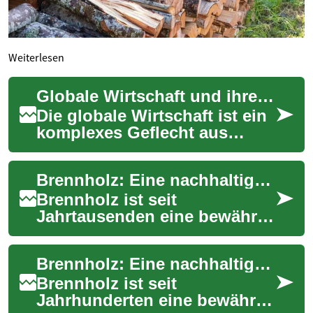
Weiterlesen
Globale Wirtschaft und ihre Wirkung auf Brennholz
Die globale Wirtschaft ist ein
komplexes Geflecht aus
Angebot und Nachfrage, das
sich auf nahezu jeden Sektor
Brennholz: Eine nachhaltige Heizalternative für den Winter
auswirk...
Brennholz ist seit
Jahrtausenden eine bewährte
Wärmequelle für den
Menschen. In Zeiten
Brennholz: Eine nachhaltige Heizquelle aus dem Wald
steigender Energiekosten
und w...
Brennholz ist seit
Jahrhunderten eine bewährte