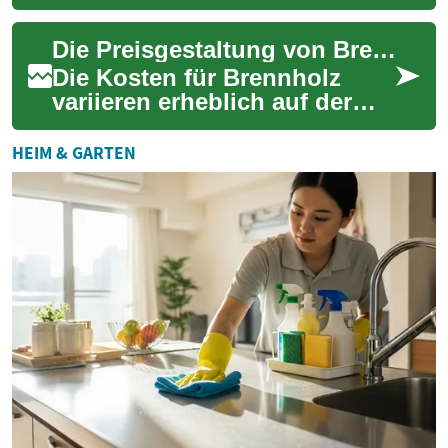
Energiequelle zum Heizen
und Kochen. Als
Die Preisgestaltung von Brennholz auf globaler Ebene
nachwachsender Rohstoff
aus d...
Die Kosten für Brennholz
variieren erheblich auf der
ganzen Welt und werden von
einer Vielzahl komplexer
HEIM & GARTEN
Faktoren bee...