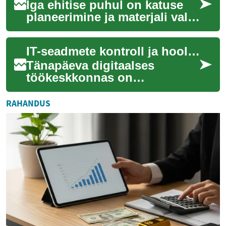
Iga ehitise puhul on katuse
planeerimine ja materjali valik
kriitilise tähtsusega otsused,
mis mõjutavad hoone
IT-seadmete kontroll ja hooldus distantsilt
vastup...
Tänapäeva digitaalses
töökeskkonnas on
organisatsioonide edu
tihedalt seotud nende IT-
RAHANDUS
infrastruktuuri toimivusega.
Ka...