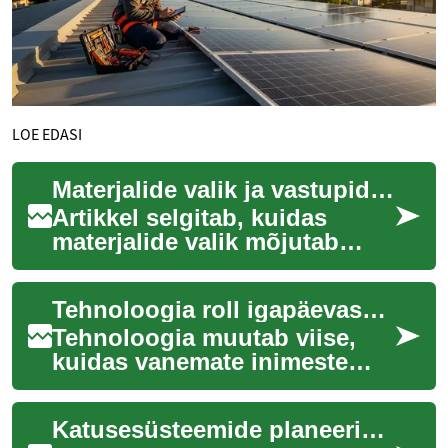
LOE EDASI
Materjalide valik ja vastupidavus tehases kokku pandud süsteemides
Artikkel selgitab, kuidas
materjalide valik mõjutab
tehases kokku pandud
hoonete vastupidavust ja
Tehnoloogia roll igapäevases hoolduses ja iseseisvuse toetamisel
töövõimet. Räägime ...
Tehnoloogia muutab viise,
kuidas vanemate inimeste
hooldus ja igapäevane elu
korraldatud on. Artikkel
Katusesüsteemide planeerimine ja materjali valik
vaatleb praktil...