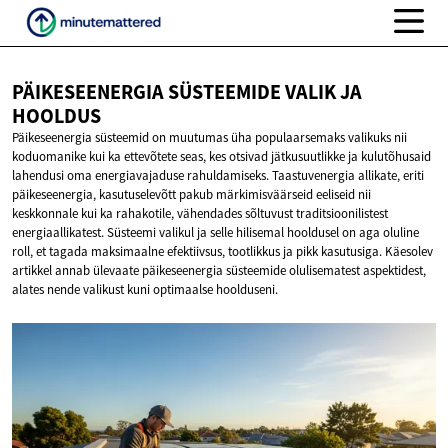
PÄIKESEENERGIA SÜSTEEMIDE VALIK
JA
HOOLDUS
Päikeseenergia süsteemid on muutumas üha populaarsemaks valikuks nii
koduomanike kui ka ettevõtete seas, kes otsivad jätkusuutlikke ja kulutõhusaid
lahendusi oma energiavajaduse rahuldamiseks. Taastuvenergia allikate, eriti
päikeseenergia, kasutuselevõtt pakub märkimisväärseid eeliseid nii
keskkonnale kui ka rahakotile, vähendades sõltuvust traditsioonilistest
energiaallikatest. Süsteemi valikul ja selle hilisemal hooldusel on aga oluline
roll, et tagada maksimaalne efektiivsus, tootlikkus ja pikk kasutusiga. Käesolev
artikkel annab ülevaate päikeseenergia süsteemide olulisematest aspektidest,
alates nende valikust kuni optimaalse hoolduseni.