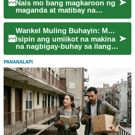
Nais mo bang magkaroon ng
maganda at matibay na
palapag? Alamin ang lahat
tungkol sa mga tile - mula sa
Wankel Muling Buhayin: Modernong Solusyon sa Rotary
pagpili ng ta...
Isipin ang umiikot na makina
na nagbigay-buhay sa ilang
ikonikong kotse: ang Wankel.
Dito tatalakayin natin ang
PANANALAPI
kasay...