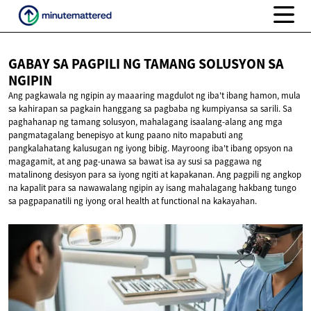
GABAY SA PAGPILI NG TAMANG SOLUSYON
SA
NGIPIN
Ang pagkawala ng ngipin ay maaaring magdulot ng iba't ibang hamon, mula
sa kahirapan sa pagkain hanggang sa pagbaba ng kumpiyansa sa sarili. Sa
paghahanap ng tamang solusyon, mahalagang isaalang-alang ang mga
pangmatagalang benepisyo at kung paano nito mapabuti ang
pangkalahatang kalusugan ng iyong bibig. Mayroong iba't ibang opsyon na
magagamit, at ang pag-unawa sa bawat isa ay susi sa paggawa ng
matalinong desisyon para sa iyong ngiti at kapakanan. Ang pagpili ng angkop
na kapalit para sa nawawalang ngipin ay isang mahalagang hakbang tungo
sa pagpapanatili ng iyong oral health at functional na kakayahan.