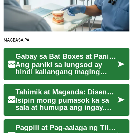
MAGBASA PA
Gabay sa Bat Boxes at Paniki sa Siyudad
Ang paniki sa lungsod ay
hindi kailangang maging
misteryo para sa may-ari ng
bahay. Sa artikulong ito,
Tahimik at Maganda: Disenyo ng Akustika sa Bahay
malalaman mo k...
Isipin mong pumasok ka sa
sala at humupa ang ingay.
Ang mga tunog ay nagiging
malambot at tahimik na aliw.
Pagpili at Pag-aalaga ng Tile: Gabay sa Magandang Palapag
Ito ay res...