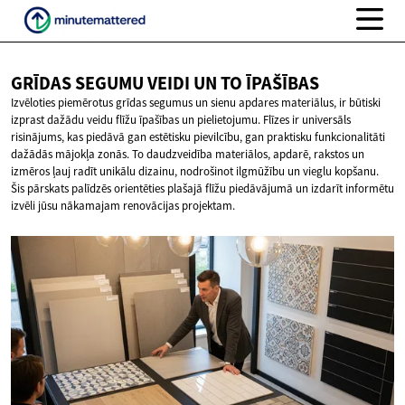
GRĪDAS SEGUMU VEIDI UN
TO ĪPAŠĪBAS
Izvēloties piemērotus grīdas segumus un sienu apdares materiālus, ir būtiski
izprast dažādu veidu flīžu īpašības un pielietojumu. Flīzes ir universāls
risinājums, kas piedāvā gan estētisku pievilcību, gan praktisku funkcionalitāti
dažādās mājokļa zonās. To daudzveidība materiālos, apdarē, rakstos un
izmēros ļauj radīt unikālu dizainu, nodrošinot ilgmūžību un vieglu kopšanu.
Šis pārskats palīdzēs orientēties plašajā flīžu piedāvājumā un izdarīt informētu
izvēli jūsu nākamajam renovācijas projektam.