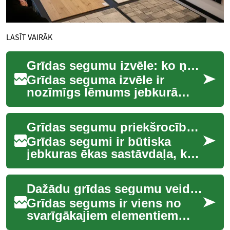
LASĪT VAIRĀK
Grīdas segumu izvēle: ko ņemt vērā
Grīdas seguma izvēle ir
nozīmīgs lēmums jebkurā
mājokļa vai komerciālas
telpas atjaunošanā vai
Grīdas segumu priekšrocības un to pielietojums
iekārtošanā. Tas ietek...
Grīdas segumi ir būtiska
jebkuras ēkas sastāvdaļa, kas
ne tikai nosaka telpas
estētiku, bet arī ietekmē tās
Dažādu grīdas segumu veidu apskats
funkciona...
Grīdas segums ir viens no
svarīgākajiem elementiem
jebkurā telpā, kas ne tikai