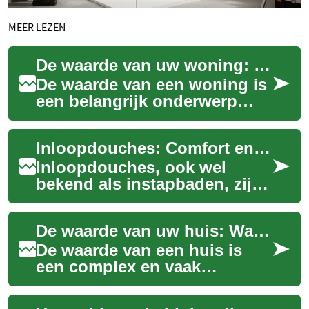
MEER LEZEN
De waarde van uw woning: Wat bepaalt de prijs van uw huis?
De waarde van een woning is
een belangrijk onderwerp
voor zowel huiseigenaren als
potentiële kopers. Het bepaalt
Inloopdouches: Comfort en Veiligheid voor Uw Badkamer
niet...
Inloopdouches, ook wel
bekend als instapbaden, zijn
een innovatieve oplossing
voor mensen die op zoek zijn
De waarde van uw huis: Wat bepaalt de prijs van uw woning?
naar meer ...
De waarde van een huis is
een complex en vaak
wisselend gegeven. Of u nu
overweegt uw huis te