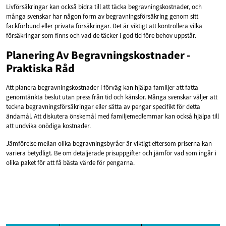
Livförsäkringar kan också bidra till att täcka begravningskostnader, och
många svenskar har någon form av begravningsförsäkring genom sitt
fackförbund eller privata försäkringar. Det är viktigt att kontrollera vilka
försäkringar som finns och vad de täcker i god tid före behov uppstår.
Planering Av Begravningskostnader -
Praktiska Råd
Att planera begravningskostnader i förväg kan hjälpa familjer att fatta
genomtänkta beslut utan press från tid och känslor. Många svenskar väljer att
teckna begravningsförsäkringar eller sätta av pengar specifikt för detta
ändamål. Att diskutera önskemål med familjemedlemmar kan också hjälpa till
att undvika onödiga kostnader.
Jämförelse mellan olika begravningsbyråer är viktigt eftersom priserna kan
variera betydligt. Be om detaljerade prisuppgifter och jämför vad som ingår i
olika paket för att få bästa värde för pengarna.