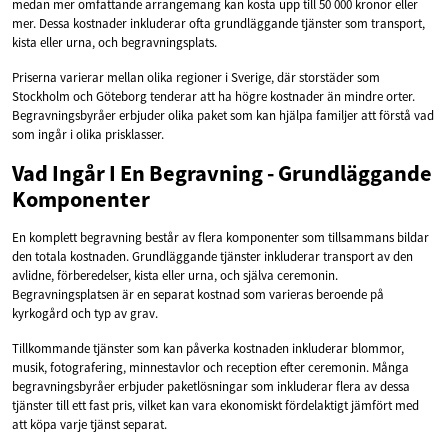
medan mer omfattande arrangemang kan kosta upp till 50 000 kronor eller
mer. Dessa kostnader inkluderar ofta grundläggande tjänster som transport,
kista eller urna, och begravningsplats.
Priserna varierar mellan olika regioner i Sverige, där storstäder som
Stockholm och Göteborg tenderar att ha högre kostnader än mindre orter.
Begravningsbyråer erbjuder olika paket som kan hjälpa familjer att förstå vad
som ingår i olika prisklasser.
Vad Ingår I En Begravning - Grundläggande
Komponenter
En komplett begravning består av flera komponenter som tillsammans bildar
den totala kostnaden. Grundläggande tjänster inkluderar transport av den
avlidne, förberedelser, kista eller urna, och själva ceremonin.
Begravningsplatsen är en separat kostnad som varieras beroende på
kyrkogård och typ av grav.
Tillkommande tjänster som kan påverka kostnaden inkluderar blommor,
musik, fotografering, minnestavlor och reception efter ceremonin. Många
begravningsbyråer erbjuder paketlösningar som inkluderar flera av dessa
tjänster till ett fast pris, vilket kan vara ekonomiskt fördelaktigt jämfört med
att köpa varje tjänst separat.