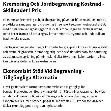
Kremering Och Jordbegravning Kostnad -
Skillnader I Pris
Valet mellan kremering och jordbegravning påverkar både kostnaden och de
praktiska arrangemangen. Kremering är generellt sett mer kostnadseffektivt,
med priser som vanligtvis ligger 2000-5000 kronor lägre än jordbegravning.
Detta beror främst på att urngrav kräver mindre utrymme och underhåll än
traditionella gravar.
Jordbegravning innebär högre kostnader för gravplats, kista av högre kvalitet
och eventuell gravsten. Kremering erbjuder också fler alternativ för hantering
av askan, som spridning på minneslund eller förvaring i kolumbarium, vilket
kan påverka de långsiktiga kostnaderna.
Ekonomiskt Stöd Vid Begravning -
Tillgängliga Alternativ
I Sverige finns flera former av ekonomiskt stöd tillgängligt för
begravningskostnader. Begravningsstöd från Försäkringskassan kan beviljas
om den avlidne var folkbokförd i Sverige och familjen har begränsade
ekonomiska resurser. Stödet uppgår till maximalt 7 018 kronor för 2026 och
täcker grundläggande begravningskostnader.