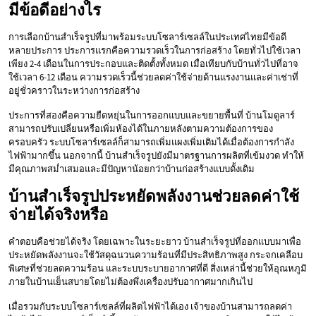
มีข้อดีอย่างไร
การเลือกบ้านสำเร็จรูปที่มาพร้อมระบบโซลาร์เซลล์ในประเทศไทยมีข้อดี
หลายประการ ประการแรกคือความรวดเร็วในการก่อสร้าง โดยทั่วไปใช้เวลา
เพียง 2-4 เดือนในการประกอบและติดตั้งทั้งหมด เมื่อเทียบกับบ้านทั่วไปที่อาจ
ใช้เวลา 6-12 เดือน ความรวดเร็วนี้ช่วยลดค่าใช้จ่ายด้านแรงงานและค่าเช่าที่
อยู่ชั่วคราวในระหว่างการก่อสร้าง
ประการที่สองคือความยืดหยุ่นในการออกแบบและขยายพื้นที่ บ้านโมดูลาร์
สามารถปรับเปลี่ยนหรือเพิ่มห้องได้ในภายหลังตามความต้องการของ
ครอบครัว ระบบโซลาร์เซลล์ก็สามารถเพิ่มแผงเพิ่มเติมได้เมื่อต้องการกำลัง
ไฟฟ้ามากขึ้น นอกจากนี้ บ้านสำเร็จรูปยังมีมาตรฐานการผลิตที่เข้มงวด ทำให้
มีคุณภาพสม่ำเสมอและมีปัญหาน้อยกว่าบ้านก่อสร้างแบบดั้งเดิม
บ้านสำเร็จรูปประหยัดพลังงานช่วยลดค่าใช้
จ่ายได้จริงหรือ
คำตอบคือช่วยได้จริง โดยเฉพาะในระยะยาว บ้านสำเร็จรูปที่ออกแบบมาเพื่อ
ประหยัดพลังงานจะใช้วัสดุฉนวนความร้อนที่มีประสิทธิภาพสูง กระจกเคลือบ
พิเศษที่ช่วยลดความร้อน และระบบระบายอากาศที่ดี สิ่งเหล่านี้ช่วยให้อุณหภูมิ
ภายในบ้านเย็นสบายโดยไม่ต้องพึ่งเครื่องปรับอากาศมากเกินไป
เมื่อรวมกับระบบโซลาร์เซลล์ที่ผลิตไฟฟ้าได้เอง เจ้าของบ้านสามารถลดค่า