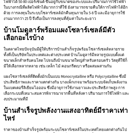
ไฟฟ้าได้ 50-80 เปอร์เซ็นต์ ขึ้นอยู่กับขนาดของระบบและปริมาณการใช้ไฟฟ้า
ในบางกรณีที่ผลิตไฟฟ้าได้มากกว่าที่ใช้ ยังสามารถขายคืนให้การไฟฟ้าได้อีก
ด้วย การลงทุนในระบบโซลาร์เซลล์มักคืนทุนภายใน 5-8 ปี และมีอายุการใช้
งานมากกว่า 25 ปี จึงถือเป็นการลงทุนที่คุ้มค่าในระยะยาว
บ้านโมดูลาร์พร้อมแผงโซลาร์เซลล์มีตัว
เลือกอะไรบ้าง
ในตลาดไทยปัจจุบันมีผู้ให้บริการบ้านสำเร็จรูปพร้อมโซลาร์เซลล์หลายราย
ทั้งที่เป็นบริษัทในประเทศและต่างประเทศ บ้านโมดูลาร์มีหลายรูปแบบตั้งแต่
ขนาดเล็กสำหรับคนโสด ไปจนถึงบ้านขนาดใหญ่สำหรับครอบครัว วัสดุที่ใช้ก็
มีให้เลือกหลากหลาย เช่น เหล็ก ไม้ คอนกรีตเบา หรือผสมผสานกัน
แผงโซลาร์เซลล์ที่ติดตั้งมักเป็นแบบ Monocrystalline หรือ Polycrystalline ซึ่งมี
ประสิทธิภาพและราคาแตกต่างกัน บางแพ็กเกจมาพร้อมระบบจัดเก็บพลังงาน
ในแบตเตอรี่ลิเธียมไอออน ซึ่งมีอายุการใช้งานยาวและประสิทธิภาพสูง การ
เลือกระบบที่เหมาะสมควรพิจารณาจากพื้นที่หลังคา ปริมาณการใช้ไฟฟ้า และ
งบประมาณที่มี
บ้านสำเร็จรูปพลังงานแสงอาทิตย์มีราคาเท่า
ไหร่
ราคาของบ้านสำเร็จรูปพร้อมระบบโซลาร์เซลล์ในประเทศไทยแตกต่างกันไป