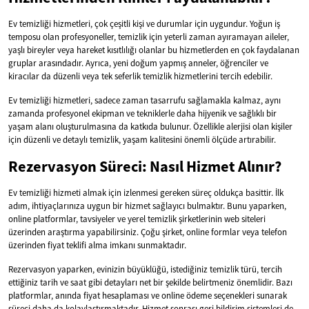
Ev temizliği hizmetleri, çok çeşitli kişi ve durumlar için uygundur. Yoğun iş
temposu olan profesyoneller, temizlik için yeterli zaman ayıramayan aileler,
yaşlı bireyler veya hareket kısıtlılığı olanlar bu hizmetlerden en çok faydalanan
gruplar arasındadır. Ayrıca, yeni doğum yapmış anneler, öğrenciler ve
kiracılar da düzenli veya tek seferlik temizlik hizmetlerini tercih edebilir.
Ev temizliği hizmetleri, sadece zaman tasarrufu sağlamakla kalmaz, aynı
zamanda profesyonel ekipman ve tekniklerle daha hijyenik ve sağlıklı bir
yaşam alanı oluşturulmasına da katkıda bulunur. Özellikle alerjisi olan kişiler
için düzenli ve detaylı temizlik, yaşam kalitesini önemli ölçüde artırabilir.
Rezervasyon Süreci: Nasıl Hizmet Alınır?
Ev temizliği hizmeti almak için izlenmesi gereken süreç oldukça basittir. İlk
adım, ihtiyaçlarınıza uygun bir hizmet sağlayıcı bulmaktır. Bunu yaparken,
online platformlar, tavsiyeler ve yerel temizlik şirketlerinin web siteleri
üzerinden araştırma yapabilirsiniz. Çoğu şirket, online formlar veya telefon
üzerinden fiyat teklifi alma imkanı sunmaktadır.
Rezervasyon yaparken, evinizin büyüklüğü, istediğiniz temizlik türü, tercih
ettiğiniz tarih ve saat gibi detayları net bir şekilde belirtmeniz önemlidir. Bazı
platformlar, anında fiyat hesaplaması ve online ödeme seçenekleri sunarak
süreci daha da kolaylaştırmaktadır. Hizmet sonrası geri bildirim sistemleri de