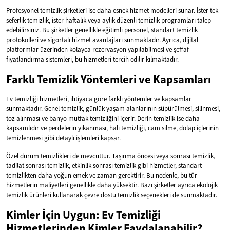
Profesyonel temizlik şirketleri ise daha esnek hizmet modelleri sunar. İster tek
seferlik temizlik, ister haftalık veya aylık düzenli temizlik programları talep
edebilirsiniz. Bu şirketler genellikle eğitimli personel, standart temizlik
protokolleri ve sigortalı hizmet avantajları sunmaktadır. Ayrıca, dijital
platformlar üzerinden kolayca rezervasyon yapılabilmesi ve şeffaf
fiyatlandırma sistemleri, bu hizmetleri tercih edilir kılmaktadır.
Farklı Temizlik Yöntemleri ve Kapsamları
Ev temizliği hizmetleri, ihtiyaca göre farklı yöntemler ve kapsamlar
sunmaktadır. Genel temizlik, günlük yaşam alanlarının süpürülmesi, silinmesi,
toz alınması ve banyo mutfak temizliğini içerir. Derin temizlik ise daha
kapsamlıdır ve perdelerin yıkanması, halı temizliği, cam silme, dolap içlerinin
temizlenmesi gibi detaylı işlemleri kapsar.
Özel durum temizlikleri de mevcuttur. Taşınma öncesi veya sonrası temizlik,
tadilat sonrası temizlik, etkinlik sonrası temizlik gibi hizmetler, standart
temizlikten daha yoğun emek ve zaman gerektirir. Bu nedenle, bu tür
hizmetlerin maliyetleri genellikle daha yüksektir. Bazı şirketler ayrıca ekolojik
temizlik ürünleri kullanarak çevre dostu temizlik seçenekleri de sunmaktadır.
Kimler İçin Uygun: Ev Temizliği
Hizmetlerinden Kimler Faydalanabilir?