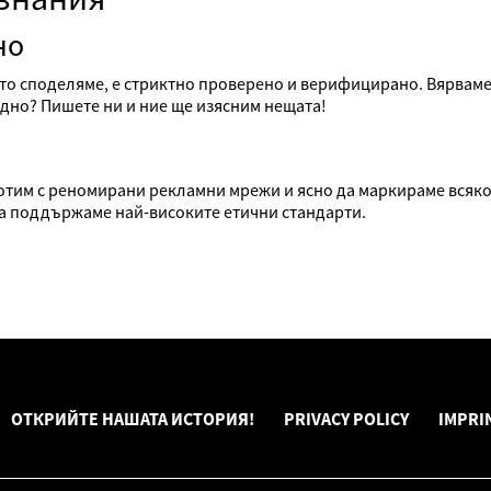
но
то споделяме, е стриктно проверено и верифицирано. Вярваме
дно? Пишете ни и ние ще изясним нещата!
аботим с реномирани рекламни мрежи и ясно да маркираме вся
да поддържаме най-високите етични стандарти.
ОТКРИЙТЕ НАШАТА ИСТОРИЯ!
PRIVACY POLICY
IMPRI