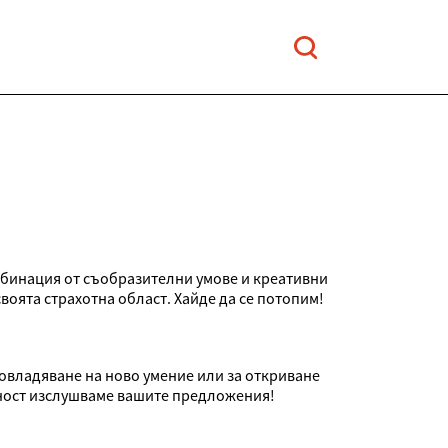
омбинация от съобразителни умове и креативни
воята страхотна област. Хайде да се потопим!
 овладяване на ново умение или за откриване
овност изслушваме вашите предложения!