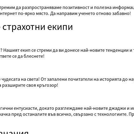
 стремим да разпространяваме позитивност и полезна информа
 интернет по-ярко място. Да направим ученето отново забавно!
е страхотни екипи
т? Нашият екип се стреми да ви донесе най-новите тенденции и
вете се да блеснете!
 чудесата на света! От запалени почитатели на историята до на
а разширите своя кръгозор!
гични ентусиасти, докато разглеждаме най-новите джаджи и 
 крачка пред останалите във всичко, свързано с технологиите. П
 знания