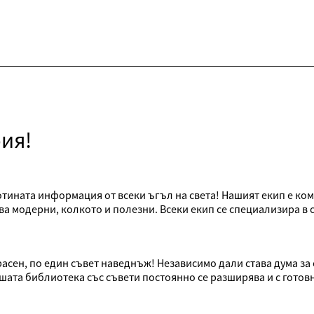
ия!
-готината информация от всеки ъгъл на света! Нашият екип е к
а модерни, колкото и полезни. Всеки екип се специализира в с
расен, по един съвет наведнъж! Независимо дали става дума за
Нашата библиотека със съвети постоянно се разширява и с гот