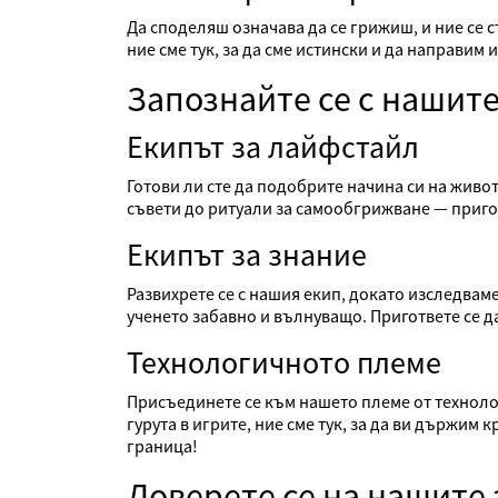
Да споделяш означава да се грижиш, и ние се
ние сме тук, за да сме истински и да направим
Запознайте се с нашит
Екипът за лайфстайл
Готови ли сте да подобрите начина си на живо
съвети до ритуали за самообгрижване — пригот
Екипът за знание
Развихрете се с нашия екип, докато изследваме
ученето забавно и вълнуващо. Пригответе се д
Технологичното племе
Присъединете се към нашето племе от техноло
гурута в игрите, ние сме тук, за да ви държим
граница!
Доверете се на нашите