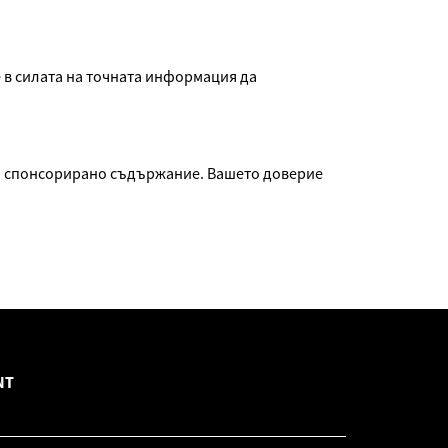
 в силата на точната информация да
ко спонсорирано съдържание. Вашето доверие
NT