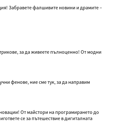
ция! Забравете фалшивите новини и драмите –
 трикове, за да живеете пълноценно! От модни
учни фенове, ние сме тук, за да направим
иновации! От майстори на програмирането до
ригответе се за пътешествие в дигиталната