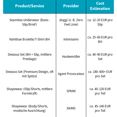
Cost
Product/Service
Provider
Estimation
Seamless-Underwear (Basic-
sloggi (z. B. Zero
ca. 12–25 EUR pro
Slip/Brief)
Feel Linie)
Slip
ca. 25–60 EUR pro
Nahtlose Bralette/T-Shirt-BH
Intimissimi
BH
Dessous-Set (BH + Slip, mittlere
ca. 40–90 EUR pro
Hunkemöller
Preislage)
Set
Dessous-Set (Premium/Design, oft
ca. 180–400+ EUR
Agent Provocateur
mit Spitze)
pro Set
Shapewear (Slip/Shorts, mittlere
ca. 40–120 EUR
SPANX
Formkraft)
pro Teil
Shapewear (Body/Shorts,
ca. 45–140 EUR
SKIMS
modische Ausrichtung)
pro Teil