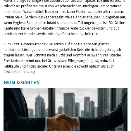
Materialpflege verlängert die Lebensdauer deutlich. Spitze, Tüll und elastische
Mikrofaser profitieren meist von Wäschesäckchen, niedrigen Temperaturen
und mildem Waschmittel; Trocknerhitze kann Elastan schneller altern lassen.
Prüfen Sie außerdem Rückgaberegeln: Viele Händler erlauben Rückgaben nur,
wenn Hygiene-Schutzfolien intakt sind und das Teil ungetragen ist. Für Online-
Käufe sind klare Größen-Tabellen, transparente Rücksendekosten und gut
erreichbarer Kundenservice wichtige Entscheidungskriterien.
Zum Fazit: Dessous-Trends 2026 setzen auf eine Balance aus glatten,
nahtarmen Lösungen und bewusst gestalteten Sets, die sich alltagstauglich
tragen lassen. Wer Schnitte nach Outfit und Komfort auswählt, realistische
Preisfaktoren kennt und bei Größe sowie Pflege sorgfältig ist, reduziert
Fehlkäufe und findet leichter Unterwäsche, die sowohl optisch als auch
funktional überzeugt.
HEIM & GARTEN