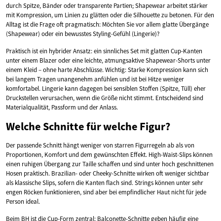
durch Spitze, Bänder oder transparente Partien; Shapewear arbeitet stärker
mit Kompression, um Linien zu glätten oder die Silhouette zu betonen. Für den
Alltag ist die Frage oft pragmatisch: Möchten Sie vor allem glatte Übergänge
(Shapewear) oder ein bewusstes Styling-Gefühl (Lingerie)?
Praktisch ist ein hybrider Ansatz: ein sinnliches Set mit glatten Cup-Kanten
unter einem Blazer oder eine leichte, atmungsaktive Shapewear-Shorts unter
einem Kleid – ohne harte Abschlüsse. Wichtig: Starke Kompression kann sich
bei langem Tragen unangenehm anfühlen und ist bei Hitze weniger
komfortabel. Lingerie kann dagegen bei sensiblen Stoffen (Spitze, Tüll) eher
Druckstellen verursachen, wenn die Größe nicht stimmt. Entscheidend sind
Materialqualität, Passform und der Anlass.
Welche Schnitte für welche Figur?
Der passende Schnitt hängt weniger von starren Figurregeln ab als von
Proportionen, Komfort und dem gewünschten Effekt. High-Waist-Slips können
einen ruhigen Übergang zur Taille schaffen und sind unter hoch geschnittenen
Hosen praktisch. Brazilian- oder Cheeky-Schnitte wirken oft weniger sichtbar
als klassische Slips, sofern die Kanten flach sind. Strings können unter sehr
engen Röcken funktionieren, sind aber bei empfindlicher Haut nicht für jede
Person ideal.
Beim BH ist die Cup-Form zentral: Balconette-Schnitte geben häufig eine