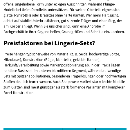
offene, angehobene Form unter eckigen Ausschnitten, während Plunge-
Modelle bei tiefen Dekolletés unterstützen. Für weiche Oberteile eignen sich
glatte T-Shirt-BHs oder Bralettes ohne harte Kanten. Wer mehr Halt sucht,
achtet auf stabile Unterbrustbänder, gut sitzende Träger und einen Steg, der
am Körper anliegt. Wenn Sie unsicher sind, kann eine Anprobe im
Fachgeschäft in Ihrer Gegend helfen, Grundgrößen und Schnitte einzuordnen.
Preisfaktoren bei Lingerie-Sets?
Preise hängen typischerweise von Material (z. B. Seide, hochwertige Spitze,
Mikrofaser), Konstruktion (Bügel, Mehrteiler, geklebte Kanten),
Herkunft/Verarbeitung sowie Markenpositionierung ab. In der Praxis liegen
nahtlose Basics oft im unteren bis mittleren Segment, während aufwendige
Sets mit Spitzenapplikationen, besonderen Trägerlösungen oder hochwertigen
Stoffen deutlich teurer werden. Auch Shapewear variiert stark: leichte Modelle
zum Glätten sind meist günstiger als stark formende Varianten mit komplexer
Panel-Konstruktion.