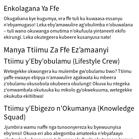
Enkolagana Ya Ffe
Okugabana kye kugumya, era ffe tuli ku kuwaasa essanyu
n’ebyamugaso! Leka eby’amawulire ag’obulimba n’obuwalana
– tuli wano okuwanga omutima n’okufuula yintaneeti ekifo
ekirungi. Leka okutegeera kubeere kusanyusa nate!
Manya Ttiimu Za Ffe Ez’amaanyi
Ttiimu y’Eby’obulamu (Lifestyle Crew)
Wetegekke okwongera ku mulembe gw’obulamu bwo? Ttiimu
yaffe ewaayo ebipya n’amawulire agakwata ku mbeera
z’obulamu okusobola okubeera obulungi! Okuva ku ntegeka
z’omwambala okutuuka ku mikolo gy’okwekuuma, wetegekke
okukuba ekitiibwa!
Ttiimu y’Ebigezo n’Okumanya (Knowledge
Squad)
Jjumbira wamu naffe nga tunoonyereza ku byewuunyisa
eby’ensi! Okuva eri abo abegomba amateeka n’ebyafaayo