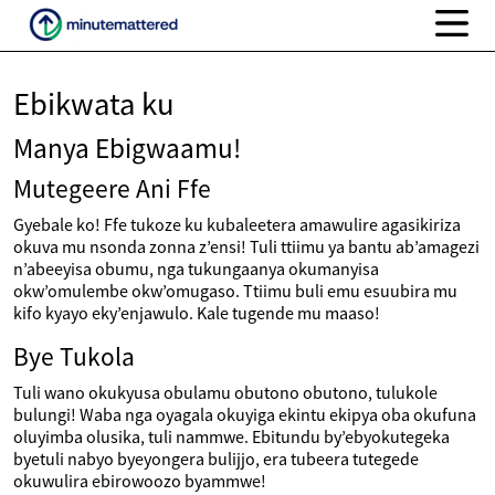
Ebikwata ku
Manya Ebigwaamu!
Mutegeere Ani Ffe
Gyebale ko! Ffe tukoze ku kubaleetera amawulire agasikiriza
okuva mu nsonda zonna z’ensi! Tuli ttiimu ya bantu ab’amagezi
n’abeeyisa obumu, nga tukungaanya okumanyisa
okw’omulembe okw’omugaso. Ttiimu buli emu esuubira mu
kifo kyayo eky’enjawulo. Kale tugende mu maaso!
Bye Tukola
Tuli wano okukyusa obulamu obutono obutono, tulukole
bulungi! Waba nga oyagala okuyiga ekintu ekipya oba okufuna
oluyimba olusika, tuli nammwe. Ebitundu by’ebyokutegeka
byetuli nabyo byeyongera bulijjo, era tubeera tutegede
okuwulira ebirowoozo byammwe!