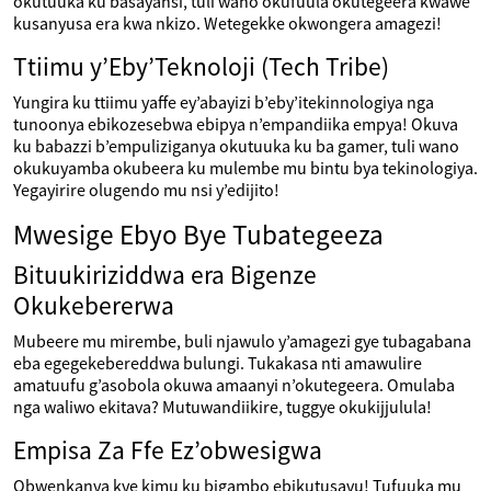
okutuuka ku basayansi, tuli wano okufuula okutegeera kwawe
kusanyusa era kwa nkizo. Wetegekke okwongera amagezi!
Ttiimu y’Eby’Teknoloji (Tech Tribe)
Yungira ku ttiimu yaffe ey’abayizi b’eby’itekinnologiya nga
tunoonya ebikozesebwa ebipya n’empandiika empya! Okuva
ku babazzi b’empuliziganya okutuuka ku ba gamer, tuli wano
okukuyamba okubeera ku mulembe mu bintu bya tekinologiya.
Yegayirire olugendo mu nsi y’edijito!
Mwesige Ebyo Bye Tubategeeza
Bituukiriziddwa era Bigenze
Okukebererwa
Mubeere mu mirembe, buli njawulo y’amagezi gye tubagabana
eba egegekebereddwa bulungi. Tukakasa nti amawulire
amatuufu g’asobola okuwa amaanyi n’okutegeera. Omulaba
nga waliwo ekitava? Mutuwandiikire, tuggye okukijjulula!
Empisa Za Ffe Ez’obwesigwa
Obwenkanya kye kimu ku bigambo ebikutusavu! Tufuuka mu