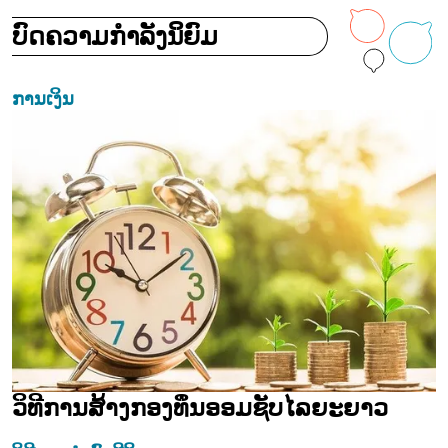
ບົດຄວາມກໍາລັງນິຍົມ
ການເງິນ
ວິທີການສ້າງກອງທຶນອອມຊັບໄລຍະຍາວ