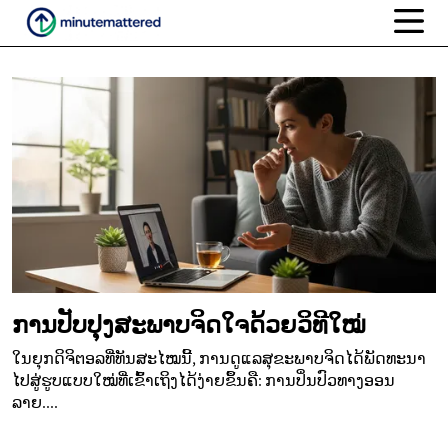
ການປັບປຸງສະພາບຈິດໃຈດ້ວຍວິທີໃໝ່
ໃນຍຸກດິຈິຕອລທີ່ທັນສະໄໝນີ້, ການດູແລສຸຂະພາບຈິດໄດ້ພັດທະນາ
ໄປສູ່ຮູບແບບໃໝ່ທີ່ເຂົ້າເຖິງໄດ້ງ່າຍຂຶ້ນຄື: ການປິ່ນປົວທາງອອນ
ລາຍ....