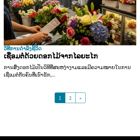
ວິທີການດຳລົງຊີວິດ
ເຊື່ອມຕໍ່ດ້ວຍດອກໄມ້ຈາກໄລຍະໄກ
ການສົ່ງດອກໄມ້ເປັນວິທີທີ່ສະຫງ່າງາມແລະມີຄວາມໝາຍໃນການ
ເຊື່ອມຕໍ່ກັບຄົນທີ່ເຮົາຮັກ,...
1
2
»