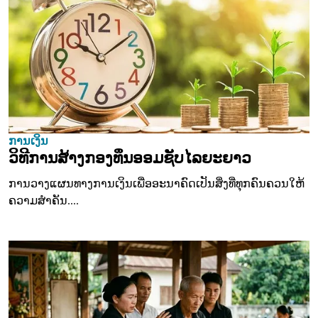
ການເງິນ
ວິທີການສ້າງກອງທຶນອອມຊັບໄລຍະຍາວ
ການວາງແຜນທາງການເງິນເພື່ອອະນາຄົດເປັນສິ່ງທີ່ທຸກຄົນຄວນໃຫ້
ຄວາມສຳຄັນ....