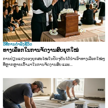
ວິທີການດຳລົງຊີວິດ
ທາງເລືອກໃນການຈັດງານສົບຍຸກໃໝ່
ການປ່ຽນແປງຂອງຍຸກສະໄໝໃນປັດຈຸບັນໄດ້ນຳເອົາທາງເລືອກໃໝ່ໆ
ທີ່ຫຼາກຫຼາຍເຂົ້າມາໃນການຈັດງານສົບ ແລະ...