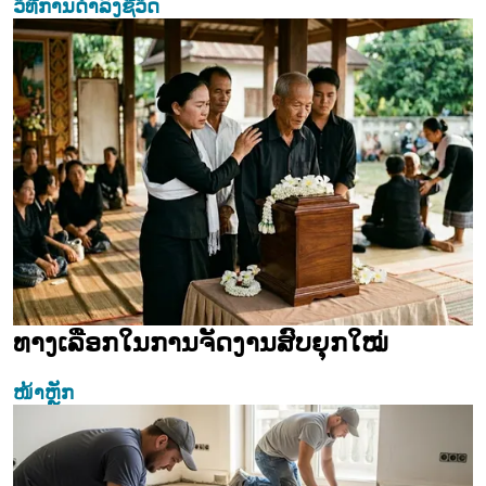
ວິທີການດຳລົງຊີວິດ
ທາງເລືອກໃນການຈັດງານສົບຍຸກໃໝ່
ໜ້າຫຼັກ