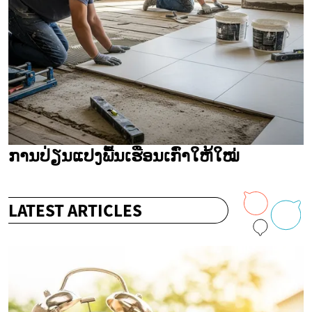
ການປ່ຽນແປງພື້ນເຮືອນເກົ່າໃຫ້ໃໝ່
LATEST ARTICLES