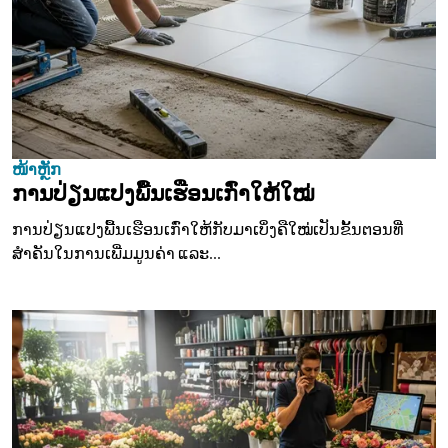
ໜ້າຫຼັກ
ການປ່ຽນແປງພື້ນເຮືອນເກົ່າໃຫ້ໃໝ່
ການປ່ຽນແປງພື້ນເຮືອນເກົ່າໃຫ້ກັບມາເບິ່ງຄືໃໝ່ເປັນຂັ້ນຕອນທີ່
ສຳຄັນໃນການເພີ່ມມູນຄ່າ ແລະ...