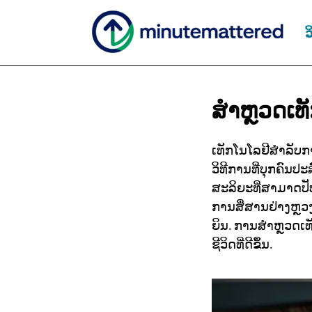
ວ
ສຳຫຼວດເທ
ເທັກໂນໂລຢີສຳລັບກາ
ວິທີການທີ່ບຸກຄົນ
ສະລິຍະທີ່ສາມາດປັບ
ການສື່ສານຢ່າງຫຼວ
ຍິນ. ການສຳຫຼວດເທັ
ຊີວິດທີ່ດີຂຶ້ນ.