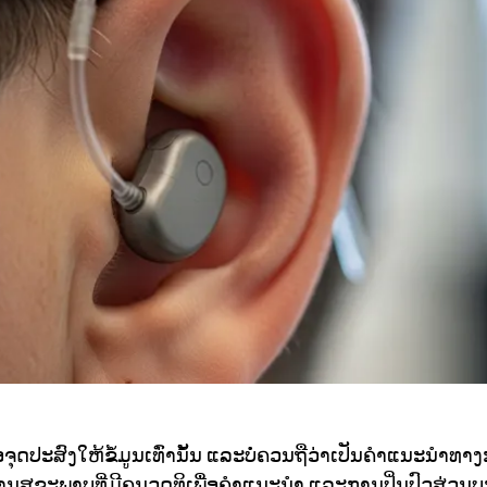
່ອຈຸດປະສົງໃຫ້ຂໍ້ມູນເທົ່ານັ້ນ ແລະບໍ່ຄວນຖືວ່າເປັນຄໍາແນະນໍາ
ານສຸຂະພາບທີ່ມີຄຸນວຸດທິເພື່ອຄໍາແນະນໍາ ແລະການປິ່ນປົວສ່ວນບຸ