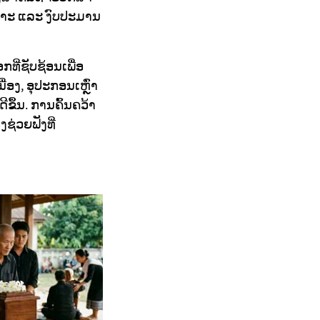
ເພາະ ແລະ ງົບປະມານ
ີ່ຊັບຊ້ອນເພື່ອ
່ອງ, ອຸປະກອນເຫຼົ່າ
ີຂຶ້ນ. ການຄົ້ນຄວ້າ
ຊ່ວຍຟັງທີ່