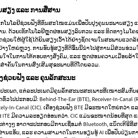
ບສຽງ ແລະ ການສື່ສານ
ທັກໂນໂລຢີຊ່ວຍຟັງທີ່ທັນສະໄໝແມ່ນເພື່ອປັບປຸງຄຸນນະພາບສຽ
. ດ້ວຍເທັກໂນໂລຢີຫຼຸດຜ່ອນສຽງລົບກວນ ແລະ ທິດທາງໄມໂຄຣໂ
ດຊ່ວຍໃຫ້ຜູ້ໃຊ້ໄດ້ຍິນສຽງເວົ້າໄດ້ຢ່າງຊັດເຈນໃນສະພາບແວດລ້ອມທ
ຢ່າງໃຫຍ່ຫຼວງ. ການຮັບຮູ້ສຽງທີ່ດີຂຶ້ນນີ້ນຳໄປສູ່ການມີສ່ວນຮ່
ໝັ້ນໃຈໃນການໂຕ້ຕອບທາງສັງຄົມ, ແລະ ຫຼຸດຜ່ອນຄວາມເມື່ອຍລ້າ
ດບາດສຳຄັນໃນການສົ່ງເສີມສຸຂະພາບທີ່ດີໂດຍລວມ.
ງຊ່ວຍຟັງ ແລະ ຄຸນລັກສະນະ
ຼາຍປະເພດ, ແຕ່ລະປະເພດມີຄຸນລັກສະນະສະເພາະທີ່ເໝາະສົມກັບ
ົ່ວໄປປະກອບມີ: Behind-The-Ear (BTE), Receiver-In-Canal (RI
tely-In-Canal (CIC). ເຄື່ອງຊ່ວຍຟັງ BTE ມີຂະໜາດໃຫຍ່ກວ່າ ແ
ະ ITE ມີຄວາມລະອຽດອ່ອນກວ່າ. CIC ແມ່ນຂະໜາດນ້ອຍທີ່ສຸດ ແລ
ະຕ່າງໆ ອາດຈະປະກອບມີການເຊື່ອມຕໍ່ Bluetooth, ແບັດເຕີຣີທີ
ນຜ່ານແອັບ, ແລະ ຄວາມສາມາດໃນການຮຽນຮູ້ AI ເພື່ອປັບປ່ຽນກ