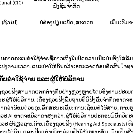
anal (CIC)
ຟັງຊັນຈຳກັດ
(ທົ່ວໄປ)
ບໍ່ຕ້ອງປ່ຽນແບັດ, ສະດວກ
ເພີ່ມເຕີມ
ນຄາດຄະເນຄ່າໃຊ້ຈ່າຍທີ່ກ່າວເຖິງໃນບົດຄວາມນີ້ແມ່ນອີງໃສ່ຂໍ້ມູນຫຼ
ປງຕາມເວລາ. ແນະນຳໃຫ້ຄົ້ນຄວ້າເອກະລາດກ່ອນຕັດສິນໃຈທາງ
ຄ່າໃຊ້ຈ່າຍ ແລະ ຜູ້ໃຫ້ບໍລິການ
່ອງຊ່ວຍຟັງສາມາດແຕກຕ່າງກັນຢ່າງຫຼວງຫຼາຍໂດຍອີງຕາມປະເພດ
ແລະ ຜູ້ໃຫ້ບໍລິການ. ເຄື່ອງຊ່ວຍຟັງພື້ນຖານທີ່ມີຟັງຊັນຈຳກັດອາດ
ວໜ້າກວ່າພ້ອມດ້ວຍຄຸນລັກສະນະເຊັ່ນ: ການເຊື່ອມຕໍ່ໄຮ້ສາຍ, ກາ
ລະ AI ອາດຈະມີລາຄາສູງກວ່າ. ຜູ້ໃຫ້ບໍລິການປະກອບມີນັກວິ
 ແລະ ຜູ້ຊ່ຽວຊານດ້ານເຄື່ອງຊ່ວຍຟັງ (Hearing Aid Specialists)
ດ້ຍິນ, ແລະ ປັບແຕ່ງເຄື່ອງຊ່ວຍຟັງໃຫ້ເໝາະສົມ. ມັນເປັນສິ່