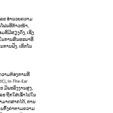
ງ ແລະ ອຳນວຍຄວາມ
ຟນທີ່ກ້າວໜ້າ,
ີ່ມີສຽງດັງ, ເຊິ່ງ
ວມໃນການສົນທະນາທີ່
ໃນການຟັງ. ເທັກໂນ
ຄວາມຕ້ອງການທີ່
C), In-The-Ear
ລະ ມີພະລັງງານສູງ,
ະ ຖືກໃສ່ເຂົ້າໄປໃນ
່ສາມາດສາກໄດ້, ການ
ານຕັ້ງຄ່າຕາມຄວາມ