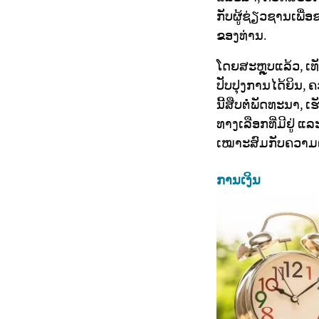
ກັບຜູ້ຊ່ຽວຊານເພື
ຂອງທ່ານ.
ໂດຍສະຫຼຸບແລ້ວ, ເທ
ປັບປຸງການໄດ້ຍິນ, 
ນີ້ສືບຕໍ່ພັດທະນາ, 
ທາງເລືອກທີ່ມີຢູ່ 
ເໝາະສົມກັບຄວາມ
ການເງິນ