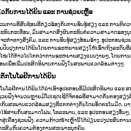
ຽວກັບການໄດ້ຍິນ ແລະ ການຊ່ວຍເຫຼືອ
ວນການທີ່ສັບຊ້ອນທີ່ກ່ຽວຂ້ອງກັບການຮັບຮູ້ສຽງ ແລະ ການຕີ
ກກະທົບກະເທືອນ, ມັນສາມາດສົ່ງຜົນກະທົບຕໍ່ຄວາມສາມາດຂອງບ
ດຈະກຳທາງສັງຄົມ, ແລະ ການຮັບຮູ້ສຽງອ້ອມຂ້າງ. ອຸປະກອນຊ່
ການປັບປຸງການໄດ້ຍິນໂດຍການຂະຫຍາຍສຽງໃຫ້ເຂົ້າເຖິງລະດັບທີ່
ັນສະໄໝໄດ້ກ້າວໄປໄກກວ່າການຂະຫຍາຍສຽງແບບງ່າຍໆ, ໂດຍກ
ຊ້ອນເພື່ອເພີ່ມປະສິດທິພາບການຟັງໃນສະພາບແວດລ້ອມຕ່າງໆ.
ຕັກໂນໂລຢີການໄດ້ຍິນ
ໂນໂລຢີການໄດ້ຍິນໄດ້ນຳເອົາອຸປະກອນທີ່ມີປະສິດທິພາບ ແລ
ຄື່ອງຊ່ວຍຟັງຈຳນວນຫຼາຍມີໂປເຊດເຊີດິຈິຕອລທີ່ສາມາດກັ່ນຕອງສຽງ
ວເຂົ້າກັບສະພາບແວດລ້ອມສຽງທີ່ແຕກຕ່າງກັນໂດຍອັດຕະໂນມັດ. ບ
ບໄຮ້ສາຍກັບສະມາດໂຟນ, ໂທລະພາບ, ແລະ ອຸປະກອນສຽງອື່ນໆ, 
ສູ່ເຄື່ອງຊ່ວຍຟັງ. ຄວາມກ້າວໜ້າເຫຼົ່ານີ້ໄດ້ປ່ຽນແປງປະສົບກາ
ໝາະສົມກັບຄວາມຕ້ອງການສະເພາະບຸກຄົນ.