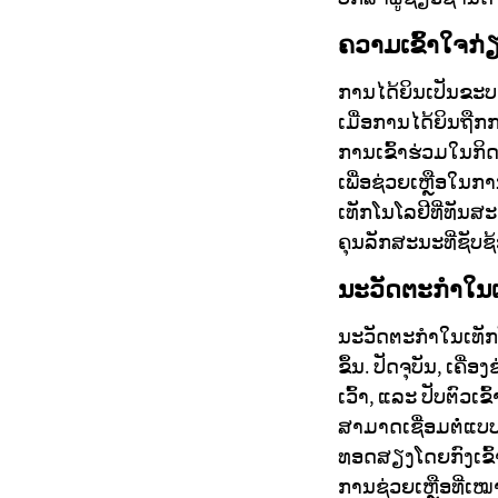
ຄວາມເຂົ້າໃຈກ່
ການໄດ້ຍິນເປັນຂະບ
ເມື່ອການໄດ້ຍິນຖື
ການເຂົ້າຮ່ວມໃນກິ
ເພື່ອຊ່ວຍເຫຼືອໃນ
ເທັກໂນໂລຢີທີ່ທ
ຄຸນລັກສະນະທີ່ຊັບ
ນະວັດຕະກໍາໃນເ
ນະວັດຕະກໍາໃນເທັກ
ຂຶ້ນ. ປັດຈຸບັນ, ເ
ເວົ້າ, ແລະ ປັບຕົ
ສາມາດເຊື່ອມຕໍ່ແບ
ທອດສຽງໂດຍກົງເຂົ້າ
ການຊ່ວຍເຫຼືອທີ່ເ