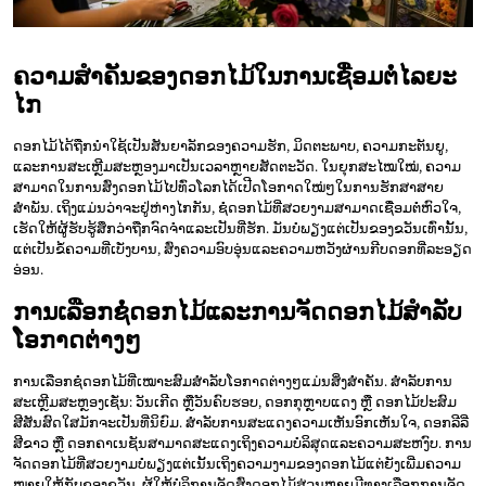
ຄວາມສໍາຄັນຂອງດອກໄມ້ໃນການເຊື່ອມຕໍ່ໄລຍະ
ໄກ
ດອກໄມ້ໄດ້ຖືກນໍາໃຊ້ເປັນສັນຍາລັກຂອງຄວາມຮັກ, ມິດຕະພາບ, ຄວາມກະຕັນຍູ,
ແລະການສະເຫຼີມສະຫຼອງມາເປັນເວລາຫຼາຍສັດຕະວັດ. ໃນຍຸກສະໄໝໃໝ່, ຄວາມ
ສາມາດໃນການສົ່ງດອກໄມ້ໄປທົ່ວໂລກໄດ້ເປີດໂອກາດໃໝ່ໆໃນການຮັກສາສາຍ
ສຳພັນ. ເຖິງແມ່ນວ່າຈະຢູ່ຫ່າງໄກກັນ, ຊໍ່ດອກໄມ້ທີ່ສວຍງາມສາມາດເຊື່ອມຕໍ່ຫົວໃຈ,
ເຮັດໃຫ້ຜູ້ຮັບຮູ້ສຶກວ່າຖືກຈົດຈໍາແລະເປັນທີ່ຮັກ. ມັນບໍ່ພຽງແຕ່ເປັນຂອງຂວັນເທົ່ານັ້ນ,
ແຕ່ເປັນຂໍ້ຄວາມທີ່ເບັ່ງບານ, ສົ່ງຄວາມອົບອຸ່ນແລະຄວາມຫວັງຜ່ານກີບດອກທີ່ລະອຽດ
ອ່ອນ.
ການເລືອກຊໍ່ດອກໄມ້ແລະການຈັດດອກໄມ້ສໍາລັບ
ໂອກາດຕ່າງໆ
ການເລືອກຊໍ່ດອກໄມ້ທີ່ເໝາະສົມສໍາລັບໂອກາດຕ່າງໆແມ່ນສິ່ງສໍາຄັນ. ສໍາລັບການ
ສະເຫຼີມສະຫຼອງເຊັ່ນ: ວັນເກີດ ຫຼືວັນຄົບຮອບ, ດອກກຸຫຼາບແດງ ຫຼື ດອກໄມ້ປະສົມ
ສີສັນສົດໃສມັກຈະເປັນທີ່ນິຍົມ. ສໍາລັບການສະແດງຄວາມເຫັນອົກເຫັນໃຈ, ດອກລີລີ່
ສີຂາວ ຫຼື ດອກຄາເນຊັນສາມາດສະແດງເຖິງຄວາມບໍລິສຸດແລະຄວາມສະຫງົບ. ການ
ຈັດດອກໄມ້ທີ່ສວຍງາມບໍ່ພຽງແຕ່ເນັ້ນເຖິງຄວາມງາມຂອງດອກໄມ້ແຕ່ຍັງເພີ່ມຄວາມ
ໝາຍໃຫ້ກັບຂອງຂວັນ. ຜູ້ໃຫ້ບໍລິການຈັດສົ່ງດອກໄມ້ສ່ວນຫຼາຍມີທາງເລືອກການຈັດ