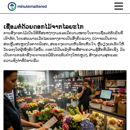
ເຊື່ອມຕໍ່ດ້ວຍດອກໄມ້ຈາກໄລຍະໄກ
ການສົ່ງດອກໄມ້ເປັນວິທີທີ່ສະຫງ່າງາມແລະມີຄວາມໝາຍໃນການເຊື່ອມຕໍ່ກັບຄົນທີ່
ເຮົາຮັກ, ໂດຍສະເພາະເມື່ອໄລຍະທາງກາຍເປັນສິ່ງກີດຂວາງ. ບໍ່ວ່າຈະເປັນການ
ສະເຫຼີມສະຫຼອງໂອກາດພິເສດ, ສະແດງຄວາມເຫັນອົກເຫັນໃຈ, ຫຼືພຽງແຕ່ເຮັດໃຫ້
ວັນຂອງໃຜຜູ້ໜຶ່ງສົດໃສຂຶ້ນ, ດອກໄມ້ມີພະລັງທີ່ຈະສື່ສານຄວາມຮູ້ສຶກທີ່ເລິກເຊິ່ງ. ມັນ
ເປັນການກະທຳທີ່ງ່າຍດາຍແຕ່ມີຜົນກະທົບຢ່າງໃຫຍ່ຫຼວງ, ສ້າງຄວາມສຸກແລະ
ຄວາມຊົງຈໍາທີ່ບໍ່ອາດລືມ.