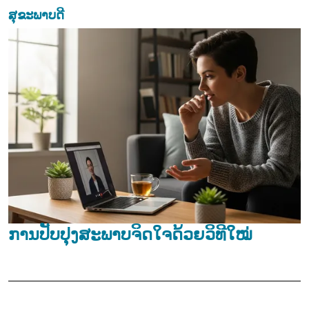
ສຸຂະພາບດີ
ການປັບປຸງສະພາບຈິດໃຈດ້ວຍວິທີໃໝ່