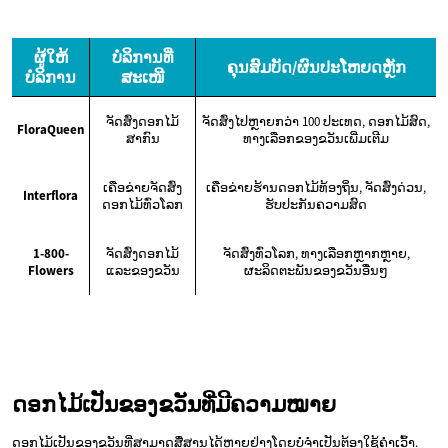
ຜູ້ໃຫ້
ບໍລິການທີ່
ຄຸນສົມບັດ/ຜົນປະໂຫຍດຫຼັກ
ບໍລິການ
ສະເໜີ
ຈັດສົ່ງດອກໄມ້
ຈັດສົ່ງໄປຫຼາຍກວ່າ 100 ປະເທດ, ດອກໄມ້ສົດ,
FloraQueen
ສາກົນ
ທາງເລືອກຂອງຂວັນເພີ່ມເຕີມ
ເຄືອຂ່າຍຈັດສົ່ງ
ເຄືອຂ່າຍຮ້ານດອກໄມ້ທ້ອງຖິ່ນ, ຈັດສົ່ງດ່ວນ,
Interflora
ດອກໄມ້ທົ່ວໂລກ
ຮັບປະກັນຄວາມສົດ
1-800-
ຈັດສົ່ງດອກໄມ້
ຈັດສົ່ງທົ່ວໂລກ, ທາງເລືອກຫຼາກຫຼາຍ,
Flowers
ແລະຂອງຂວັນ
ຜະລິດຕະພັນຂອງຂວັນອື່ນໆ
ດອກໄມ້ເປັນຂອງຂວັນທີ່ມີຄວາມໝາຍ
ດອກໄມ້ເປັນຂອງຂວັນທີ່ສາມາດສື່ສານໄດ້ຫຼາຍຢ່າງໂດຍບໍ່ຈໍາເປັນຕ້ອງໃຊ້ຄໍາເວົ້າ.