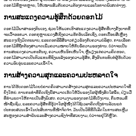
ດອກໄມ້ທີ່ຫຼາກຫຼາຍ, ໃຫ້ເໝາະສົມກັບຄວາມຕ້ອງການແລະໂອກາດພິເສດຕ່າງໆ.
ການສະແດງຄວາມຮູ້ສຶກດ້ວຍດອກໄມ້
ດອກໄມ້ມີພາສາຂອງຕົນເອງ, ຊ່ວຍໃຫ້ພວກເຮົາສະແດງຄວາມຮູ້ສຶກທີ່ບາງຄັ້ງຍາກທີ່
ຈະເວົ້າອອກມາ. ດອກກຸຫຼາບແດງສື່ເຖິງຄວາມຮັກອັນເລິກເຊິ່ງ, ດອກເບື້ອຍສີເຫຼືອງ
ສະແດງເຖິງມິດຕະພາບ, ແລະດອກລີລີ່ສີຂາວກ່ຽວຂ້ອງກັບຄວາມບໍລິສຸດ. ການເລືອກ
ດອກໄມ້ທີ່ຖືກຕ້ອງສາມາດເພີ່ມຄວາມໝາຍໃຫ້ກັບຂໍ້ຄວາມຂອງທ່ານ. ບໍ່ວ່າຈະເປັນ
ການສະແດງຄວາມກະຕັນຍູ, ຄວາມເຫັນອົກເຫັນໃຈ, ຫຼືພຽງແຕ່ຄວາມຄິດຮອດ,
ດອກໄມ້ສາມາດເປັນຕົວແທນທີ່ຊົງພະລັງຂອງຄວາມຮູ້ສຶກ, ສົ່ງຜົນກະທົບຕໍ່ຜູ້ຮັບດ້ວຍ
ຄວາມອົບອຸ່ນແລະຄວາມເຂົ້າໃຈ.
ການສ້າງຄວາມສຸກແລະຄວາມປະຫລາດໃຈ
ການໄດ້ຮັບດອກໄມ້ໂດຍບໍ່ຄາດຄິດສາມາດສ້າງຄວາມສຸກແລະຄວາມປະຫລາດໃຈທີ່
ຍິ່ງໃຫຍ່. ການກະທຳທີ່ຄິດເຖິງນີ້ສາມາດເຮັດໃຫ້ວັນຂອງໃຜຜູ້ໜຶ່ງສົດໃສຂຶ້ນ, ປ່ຽນມື້
ທີ່ທໍາມະດາໃຫ້ກາຍເປັນສິ່ງພິເສດ. ຄວາມງາມຂອງດອກໄມ້ທີ່ເບັ່ງບານ, ກິ່ນຫອມທີ່
ໜ້າຊື່ນຊົມ, ແລະຄວາມຮູ້ສຶກທີ່ຮູ້ວ່າໃຜຜູ້ໜຶ່ງໄດ້ໃຊ້ເວລາຄິດເຖິງທ່ານລ້ວນແຕ່
ປະກອບສ່ວນເຂົ້າໃນປະສົບການທີ່ໜ້າຈົດຈໍາ. ມັນເປັນວິທີທີ່ດີເລີດໃນການສະເຫຼີມ
ສະຫຼອງຄວາມສໍາພັນແລະສ້າງຄວາມຊົງຈໍາທີ່ສວຍງາມ, ບໍ່ວ່າຈະຢູ່ໃກ້ຫຼືໄກ.