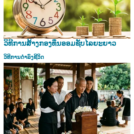
ວິທີການສ້າງກອງທຶນອອມຊັບໄລຍະຍາວ
ວິທີການດຳລົງຊີວິດ