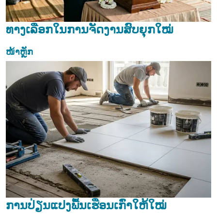
ທາງເລືອກໃນການຈັດງານສົບຍຸກໃໝ່
ໜ້າຫຼັກ
ການປ່ຽນແປງພື້ນເຮືອນເກົ່າໃຫ້ໃໝ່