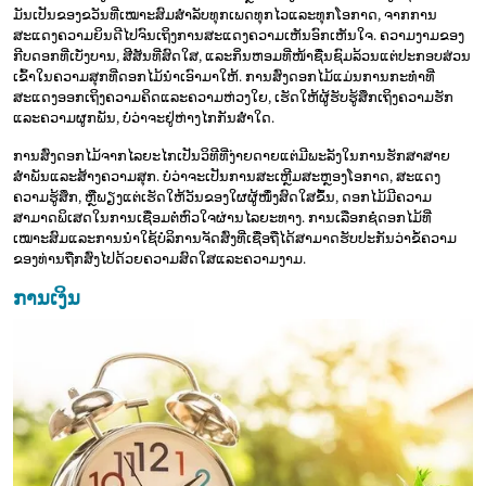
ມັນເປັນຂອງຂວັນທີ່ເໝາະສົມສໍາລັບທຸກເພດທຸກໄວແລະທຸກໂອກາດ, ຈາກການ
ສະແດງຄວາມຍິນດີໄປຈົນເຖິງການສະແດງຄວາມເຫັນອົກເຫັນໃຈ. ຄວາມງາມຂອງ
ກີບດອກທີ່ເບັ່ງບານ, ສີສັນທີ່ສົດໃສ, ແລະກິ່ນຫອມທີ່ໜ້າຊື່ນຊົມລ້ວນແຕ່ປະກອບສ່ວນ
ເຂົ້າໃນຄວາມສຸກທີ່ດອກໄມ້ນໍາເອົາມາໃຫ້. ການສົ່ງດອກໄມ້ແມ່ນການກະທຳທີ່
ສະແດງອອກເຖິງຄວາມຄິດແລະຄວາມຫ່ວງໃຍ, ເຮັດໃຫ້ຜູ້ຮັບຮູ້ສຶກເຖິງຄວາມຮັກ
ແລະຄວາມຜູກພັນ, ບໍ່ວ່າຈະຢູ່ຫ່າງໄກກັນສໍ່າໃດ.
ການສົ່ງດອກໄມ້ຈາກໄລຍະໄກເປັນວິທີທີ່ງ່າຍດາຍແຕ່ມີພະລັງໃນການຮັກສາສາຍ
ສຳພັນແລະສ້າງຄວາມສຸກ. ບໍ່ວ່າຈະເປັນການສະເຫຼີມສະຫຼອງໂອກາດ, ສະແດງ
ຄວາມຮູ້ສຶກ, ຫຼືພຽງແຕ່ເຮັດໃຫ້ວັນຂອງໃຜຜູ້ໜຶ່ງສົດໃສຂຶ້ນ, ດອກໄມ້ມີຄວາມ
ສາມາດພິເສດໃນການເຊື່ອມຕໍ່ຫົວໃຈຜ່ານໄລຍະທາງ. ການເລືອກຊໍ່ດອກໄມ້ທີ່
ເໝາະສົມແລະການນໍາໃຊ້ບໍລິການຈັດສົ່ງທີ່ເຊື່ອຖືໄດ້ສາມາດຮັບປະກັນວ່າຂໍ້ຄວາມ
ຂອງທ່ານຖືກສົ່ງໄປດ້ວຍຄວາມສົດໃສແລະຄວາມງາມ.
ການເງິນ