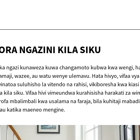
BORA NGAZINI
KILA SIKU
ka ngazi kunaweza kuwa changamoto kubwa kwa wengi, h
aji, wazee, au watu wenye ulemavu. Hata hivyo, vifaa vya
natoa suluhisho la vitendo na rahisi, vikiboresha kwa kiasi 
 kila siku. Vifaa hivi vimeundwa kurahisisha harakati za w
horofa mbalimbali kwa usalama na faraja, bila kuhitaji maba
au katika maeneo mengine.