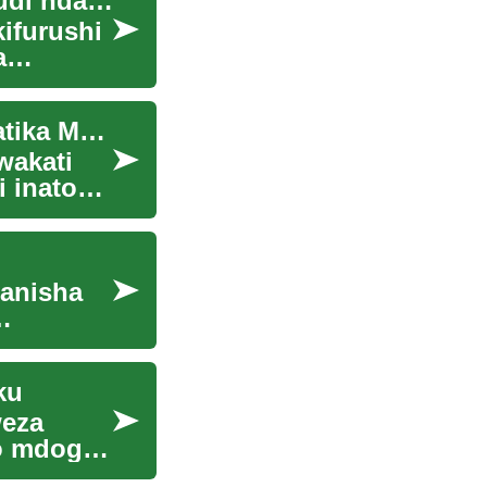
Namna ya Kupangilia Usafiri wa Kuanzia na Kurudi ndani ya Kifurushi
kifurushi
a
Mambo Muhimu Kuhusu Usafiri na Uhamisho Katika Mpango wa Likizo
wakati
i inatoa
ganisha
ku
weza
do mdogo