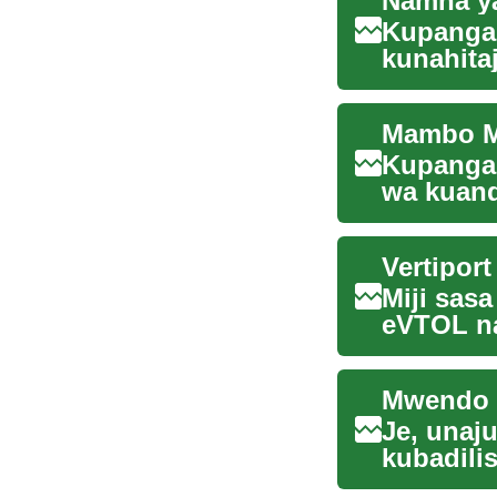
Kupanga 
kunahita
itinerary,
Kupanga 
wa kuand
muhtasari
Vertiport
Miji sas
eVTOL na 
changamo
Mwendo 
Je, unaj
kubadili
kila siku.