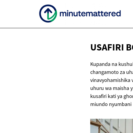
USAFIRI 
Kupanda na kushu
changamoto za uham
vinavyohamishika vi
uhuru wa maisha ya
kusafiri kati ya g
miundo nyumbani 