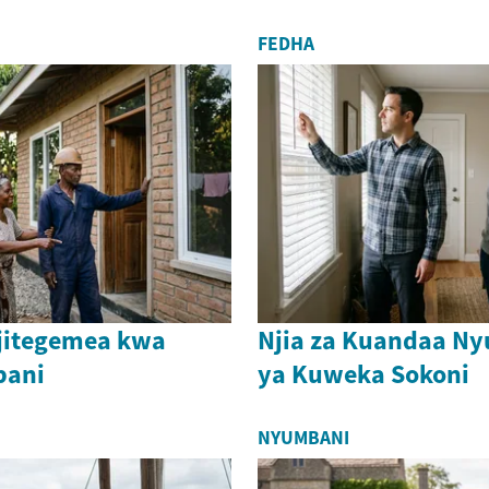
FEDHA
jitegemea kwa
Njia za Kuandaa N
bani
ya Kuweka Sokoni
NYUMBANI