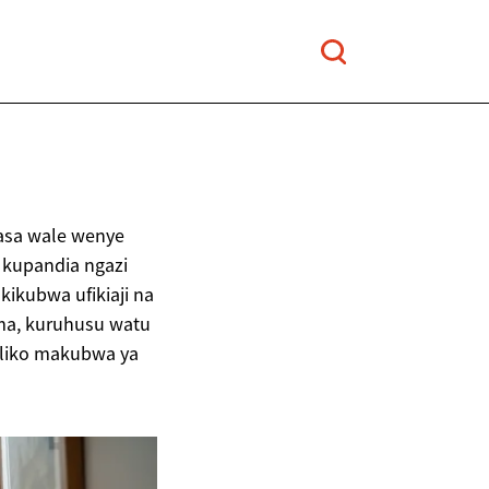
asa wale wenye
 kupandia ngazi
kikubwa ufikiaji na
ima, kuruhusu watu
diliko makubwa ya