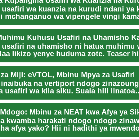
usafiri wa kuanzia na kurudi ndani ya 
ji mchanganuo wa vipengele vingi kam
 meal...
usafiri na uhamisho ni hatua muhimu 
aa likizo yenye huduma zote. Teaser hi
 w...
 za Miji: eVTOL, Mbinu Mpya za Usafiri
a inaibuka na vertiport ndogo zinazoun
usafiri wa kila siku. Suala hili linatoa
to za...
Mdogo: Mbinu za NEAT kwa Afya ya Si
ua kwamba harakati ndogo ndogo zina
sha afya yako? Hii ni hadithi ya mwen
 Hatu...