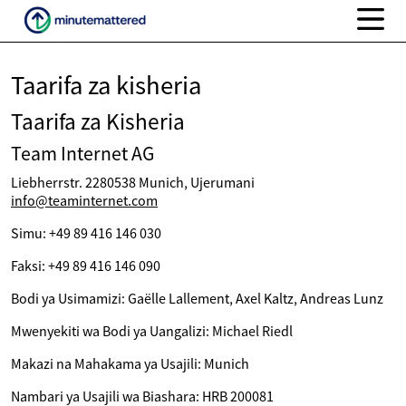
Taarifa za kisheria
Taarifa za Kisheria
Team Internet AG
Liebherrstr. 2280538 Munich, Ujerumani
info@teaminternet.com
Simu: +49 89 416 146 030
Faksi: +49 89 416 146 090
Bodi ya Usimamizi: Gaëlle Lallement, Axel Kaltz, Andreas Lunz
Mwenyekiti wa Bodi ya Uangalizi: Michael Riedl
Makazi na Mahakama ya Usajili: Munich
Nambari ya Usajili wa Biashara: HRB 200081