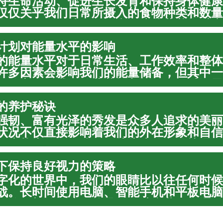
持生命活动、促进生长发育和保持身体健康
仅仅关乎我们日常所摄入的食物种类和数量
身体如何有效地吸收、利用这些营养物质来
。深入理解均衡营养的基本原则，对于个体
计划对能量水平的影响
效增强免...
的能量水平对于日常生活、工作效率和整体
许多因素会影响我们的能量储备，但其中一
视的方面是我们的营养摄入。一个经过深思
划，能够为身体提供持续的燃料，从而显著
的养护秘诀
我们应对日...
强韧、富有光泽的秀发是众多人追求的美丽
状况不仅直接影响着我们的外在形象和自信
健康状态的一面镜子。从头皮的细致护理，
，再到日常的温和养护习惯，每一个环节都
下保持良好视力的策略
然**...
字化的世界中，我们的眼睛比以往任何时候
战。长时间使用电脑、智能手机和平板电脑
活的一部分，这可能导致眼睛疲劳、干涩，
康产生影响。了解并采取有效的策略来保护