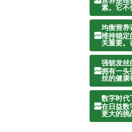
营养是维
素。它不
地涉及到
生理功能
均衡营养
的体魄、有
维持稳定
关重要。
经常被忽
衡营养计
强韧发丝
力，并帮助
拥有一头
丝的健康
身体内部
营养摄入
数字时代
生长周期、自
在日益数
更大的挑
为现代生
期视力健