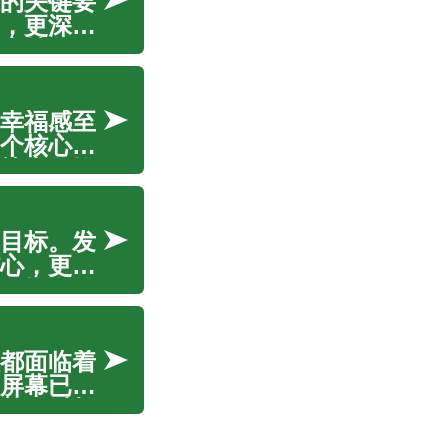
的关键要
，更深入
支持各项
构建强健
幸福感至
个核心且
熟虑的均
提升活
目标。发
心，更是
到均衡的
对发丝的
都面临着
屏幕已成
甚至对长
和维护视