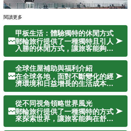
閱讀更多
甲板生活：體驗獨特的休閒方式
郵輪旅行提供了一種獨特且引人
入勝的休閒方式，讓旅客能夠在
舒適的環境中探索世界。從登船
的那一刻起，您就能體驗到一種
全球住屋補助與福利介紹
與陸地旅行截然不同的自由與放
鬆。郵輪不僅是交通工具，更是
在全球各地，面對不斷變化的經
一個移動的度假村，集結了美
濟環境和日益增長的生活成本，
食、娛樂、文化體驗和壯麗的海
許多個人和家庭在尋找穩定且負
景，為各年齡...
擔得起的居住環境時面臨挑戰。
從不同視角領略世界風光
為了解決這些問題，世界各國政
府和非營利組織紛紛推出了各類
郵輪旅行提供了一種獨特的方式
住屋補助與福利計畫，旨在為有
來探索世界，讓旅客能夠在舒適
需要的人提供必要的支援。這些
的環境中，輕鬆抵達多個目的