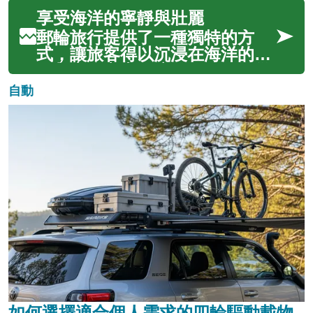
計畫的目標...
地。這種旅行方式結合了海上航
享受海洋的寧靜與壯麗
行的寧靜與岸上觀光的精彩，為
不同年齡層和興趣的旅人創造難
郵輪旅行提供了一種獨特的方
忘的體驗。從廣闊的海洋到異國
式，讓旅客得以沉浸在海洋的寧
情調的港口，郵輪假期開啟了一
靜與宏偉之中。這不僅是一次從
扇通往全球探...
A點到B點的旅程，更是一場結
自動
合了探險、放鬆與奢華體驗的移
動式度假。想像一下，您的住
宿、餐飲、娛樂和交通都由一艘
設備齊全的浮動度假村承載，每
天醒來都能欣賞...
如何選擇適合個人需求的四輪驅動載物