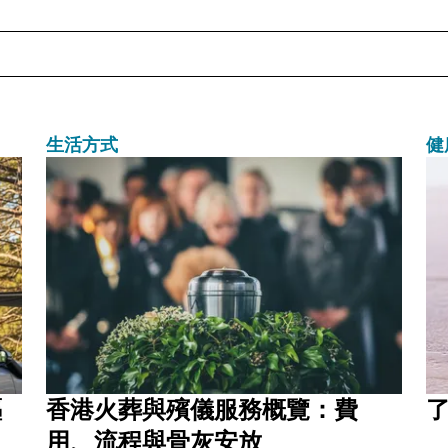
生活方式
健
驅
香港火葬與殯儀服務概覽：費
用、流程與骨灰安放