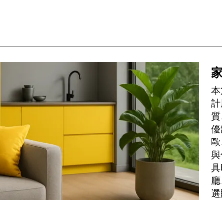
本
計
質
優
歐
與
具
廳
選