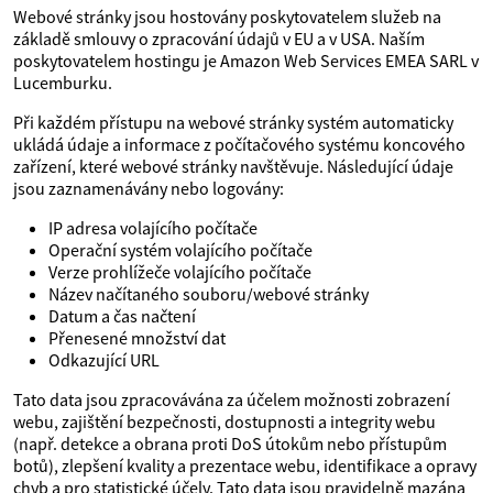
Webové stránky jsou hostovány poskytovatelem služeb na
základě smlouvy o zpracování údajů v EU a v USA. Naším
poskytovatelem hostingu je Amazon Web Services EMEA SARL v
Lucemburku.
Při každém přístupu na webové stránky systém automaticky
ukládá údaje a informace z počítačového systému koncového
zařízení, které webové stránky navštěvuje. Následující údaje
jsou zaznamenávány nebo logovány:
IP adresa volajícího počítače
Operační systém volajícího počítače
Verze prohlížeče volajícího počítače
Název načítaného souboru/webové stránky
Datum a čas načtení
Přenesené množství dat
Odkazující URL
Tato data jsou zpracovávána za účelem možnosti zobrazení
webu, zajištění bezpečnosti, dostupnosti a integrity webu
(např. detekce a obrana proti DoS útokům nebo přístupům
botů), zlepšení kvality a prezentace webu, identifikace a opravy
chyb a pro statistické účely. Tato data jsou pravidelně mazána