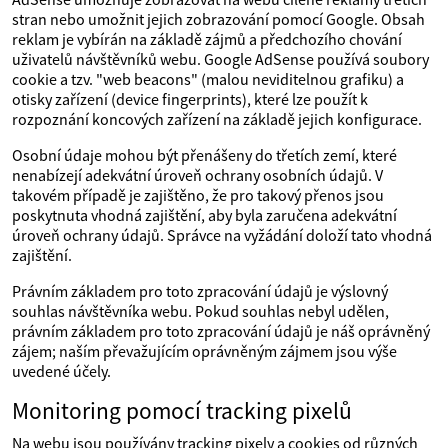
stran nebo umožnit jejich zobrazování pomocí Google. Obsah
reklam je vybírán na základě zájmů a předchozího chování
uživatelů návštěvníků webu. Google AdSense používá soubory
cookie a tzv. "web beacons" (malou neviditelnou grafiku) a
otisky zařízení (device fingerprints), které lze použít k
rozpoznání koncových zařízení na základě jejich konfigurace.
Osobní údaje mohou být přenášeny do třetích zemí, které
nenabízejí adekvátní úroveň ochrany osobních údajů. V
takovém případě je zajištěno, že pro takový přenos jsou
poskytnuta vhodná zajištění, aby byla zaručena adekvátní
úroveň ochrany údajů. Správce na vyžádání doloží tato vhodná
zajištění.
Právním základem pro toto zpracování údajů je výslovný
souhlas návštěvníka webu. Pokud souhlas nebyl udělen,
právním základem pro toto zpracování údajů je náš oprávněný
zájem; naším převažujícím oprávněným zájmem jsou výše
uvedené účely.
Monitoring pomocí tracking pixelů
Na webu jsou používány tracking pixely a cookies od různých