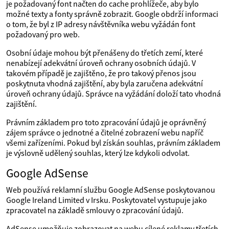
je požadovaný font načten do cache prohlížeče, aby bylo
možné texty a fonty správně zobrazit. Google obdrží informaci
o tom, že byl z IP adresy návštěvníka webu vyžádán font
požadovaný pro web.
Osobní údaje mohou být přenášeny do třetích zemí, které
nenabízejí adekvátní úroveň ochrany osobních údajů. V
takovém případě je zajištěno, že pro takový přenos jsou
poskytnuta vhodná zajištění, aby byla zaručena adekvátní
úroveň ochrany údajů. Správce na vyžádání doloží tato vhodná
zajištění.
Právním základem pro toto zpracování údajů je oprávněný
zájem správce o jednotné a čitelné zobrazení webu napříč
všemi zařízeními. Pokud byl získán souhlas, právním základem
je výslovně udělený souhlas, který lze kdykoli odvolat.
Google AdSense
Web používá reklamní službu Google AdSense poskytovanou
Google Ireland Limited v Irsku. Poskytovatel vystupuje jako
zpracovatel na základě smlouvy o zpracování údajů.
AdSense umožňuje zobrazovat na webu cílené reklamy třetích