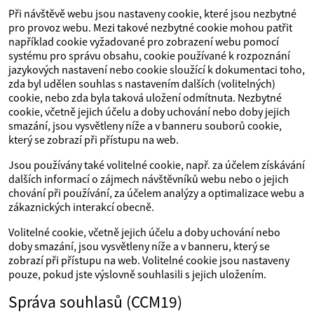
Při návštěvě webu jsou nastaveny cookie, které jsou nezbytné
pro provoz webu. Mezi takové nezbytné cookie mohou patřit
například cookie vyžadované pro zobrazení webu pomocí
systému pro správu obsahu, cookie používané k rozpoznání
jazykových nastavení nebo cookie sloužící k dokumentaci toho,
zda byl udělen souhlas s nastavením dalších (volitelných)
cookie, nebo zda byla taková uložení odmítnuta. Nezbytné
cookie, včetně jejich účelu a doby uchování nebo doby jejich
smazání, jsou vysvětleny níže a v banneru souborů cookie,
který se zobrazí při přístupu na web.
Jsou používány také volitelné cookie, např. za účelem získávání
dalších informací o zájmech návštěvníků webu nebo o jejich
chování při používání, za účelem analýzy a optimalizace webu a
zákaznických interakcí obecně.
Volitelné cookie, včetně jejich účelu a doby uchování nebo
doby smazání, jsou vysvětleny níže a v banneru, který se
zobrazí při přístupu na web. Volitelné cookie jsou nastaveny
pouze, pokud jste výslovně souhlasili s jejich uložením.
Správa souhlasů (CCM19)