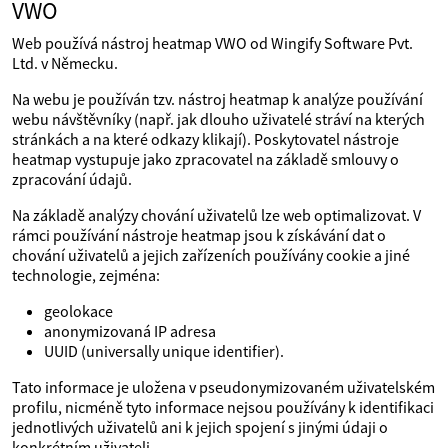
VWO
Web používá nástroj heatmap VWO od Wingify Software Pvt.
Ltd. v Německu.
Na webu je používán tzv. nástroj heatmap k analýze používání
webu návštěvníky (např. jak dlouho uživatelé stráví na kterých
stránkách a na které odkazy klikají). Poskytovatel nástroje
heatmap vystupuje jako zpracovatel na základě smlouvy o
zpracování údajů.
Na základě analýzy chování uživatelů lze web optimalizovat. V
rámci používání nástroje heatmap jsou k získávání dat o
chování uživatelů a jejich zařízeních používány cookie a jiné
technologie, zejména:
geolokace
anonymizovaná IP adresa
UUID (universally unique identifier).
Tato informace je uložena v pseudonymizovaném uživatelském
profilu, nicméně tyto informace nejsou používány k identifikaci
jednotlivých uživatelů ani k jejich spojení s jinými údaji o
konkrétním uživateli.