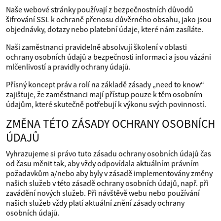
Naše webové stránky používají z bezpečnostních důvodů
šifrování SSL k ochraně přenosu důvěrného obsahu, jako jsou
objednávky, dotazy nebo platební údaje, které nám zasíláte.
Naši zaměstnanci pravidelně absolvují školení v oblasti
ochrany osobních údajů a bezpečnosti informací a jsou vázáni
mlčenlivostí a pravidly ochrany údajů.
Přísný koncept práv a rolí na základě zásady „need to know“
zajišťuje, že zaměstnanci mají přístup pouze k těm osobním
údajům, které skutečně potřebují k výkonu svých povinností.
ZMĚNA TÉTO ZÁSADY OCHRANY OSOBNÍCH
ÚDAJŮ
Vyhrazujeme si právo tuto zásadu ochrany osobních údajů čas
od času měnit tak, aby vždy odpovídala aktuálním právním
požadavkům a/nebo aby byly v zásadě implementovány změny
našich služeb v této zásadě ochrany osobních údajů, např. při
zavádění nových služeb. Při návštěvě webu nebo používání
našich služeb vždy platí aktuální znění zásady ochrany
osobních údajů.