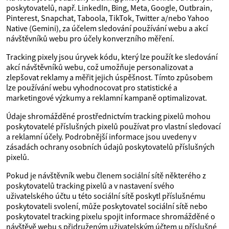
poskytovatelů, např. LinkedIn, Bing, Meta, Google, Outbrain,
Pinterest, Snapchat, Taboola, TikTok, Twitter a/nebo Yahoo
Native (Gemini), za účelem sledování používání webu a akcí
návštěvníků webu pro účely konverzního měření.
Tracking pixely jsou úryvek kódu, který lze použít ke sledování
akcí návštěvníků webu, což umožňuje personalizovat a
zlepšovat reklamy a měřit jejich úspěšnost. Tímto způsobem
lze používání webu vyhodnocovat pro statistické a
marketingové výzkumy a reklamní kampaně optimalizovat.
Údaje shromážděné prostřednictvím tracking pixelů mohou
poskytovatelé příslušných pixelů používat pro vlastní sledovací
a reklamní účely. Podrobnější informace jsou uvedeny v
zásadách ochrany osobních údajů poskytovatelů příslušných
pixelů.
Pokud je návštěvník webu členem sociální sítě některého z
poskytovatelů tracking pixelů a v nastavení svého
uživatelského účtu u této sociální sítě poskytl příslušnému
poskytovateli svolení, může poskytovatel sociální sítě nebo
poskytovatel tracking pixelu spojit informace shromážděné o
návštěvě webu s přidruženým uživatelským účtem u příslušné