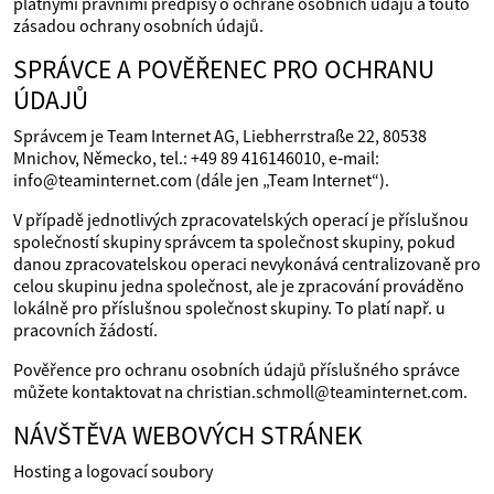
platnými právními předpisy o ochraně osobních údajů a touto
zásadou ochrany osobních údajů.
SPRÁVCE A POVĚŘENEC PRO OCHRANU
ÚDAJŮ
Správcem je Team Internet AG, Liebherrstraße 22, 80538
Mnichov, Německo, tel.: +49 89 416146010, e‑mail:
info@teaminternet.com (dále jen „Team Internet“).
V případě jednotlivých zpracovatelských operací je příslušnou
společností skupiny správcem ta společnost skupiny, pokud
danou zpracovatelskou operaci nevykonává centralizovaně pro
celou skupinu jedna společnost, ale je zpracování prováděno
lokálně pro příslušnou společnost skupiny. To platí např. u
pracovních žádostí.
Pověřence pro ochranu osobních údajů příslušného správce
můžete kontaktovat na christian.schmoll@teaminternet.com.
NÁVŠTĚVA WEBOVÝCH STRÁNEK
Hosting a logovací soubory