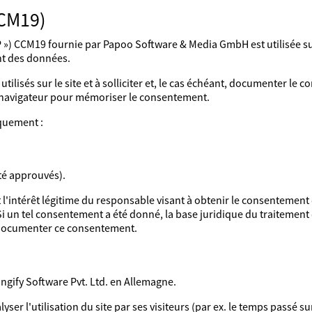
CCM19)
) CCM19 fournie par Papoo Software & Media GmbH est utilisée sur l
ent des données.
utilisés sur le site et à solliciter et, le cas échéant, documenter le
e navigateur pour mémoriser le consentement.
quement :
té approuvés).
t l'intérêt légitime du responsable visant à obtenir le consentement
 Si un tel consentement a été donné, la base juridique du traitemen
de documenter ce consentement.
ingify Software Pvt. Ltd. en Allemagne.
lyser l'utilisation du site par ses visiteurs (par ex. le temps passé su