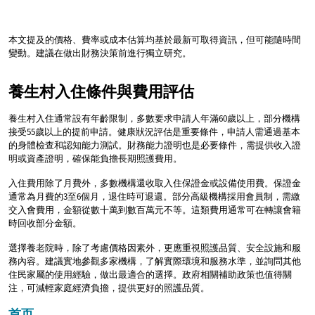
本文提及的價格、費率或成本估算均基於最新可取得資訊，但可能隨時間
變動。建議在做出財務決策前進行獨立研究。
養生村入住條件與費用評估
養生村入住通常設有年齡限制，多數要求申請人年滿60歲以上，部分機構
接受55歲以上的提前申請。健康狀況評估是重要條件，申請人需通過基本
的身體檢查和認知能力測試。財務能力證明也是必要條件，需提供收入證
明或資產證明，確保能負擔長期照護費用。
入住費用除了月費外，多數機構還收取入住保證金或設備使用費。保證金
通常為月費的3至6個月，退住時可退還。部分高級機構採用會員制，需繳
交入會費用，金額從數十萬到數百萬元不等。這類費用通常可在轉讓會籍
時回收部分金額。
選擇養老院時，除了考慮價格因素外，更應重視照護品質、安全設施和服
務內容。建議實地參觀多家機構，了解實際環境和服務水準，並詢問其他
住民家屬的使用經驗，做出最適合的選擇。政府相關補助政策也值得關
注，可減輕家庭經濟負擔，提供更好的照護品質。
首页