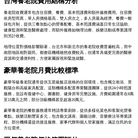
台灣養老院費用結構分析
養老院收費通常包含住宿費、餐費、基本照護費和額外服務費用。住宿費
依房型而異，單人房價格最高，雙人房次之，多人房最為經濟。餐費一般
採包月制，提供三餐加點心的營養配餐。基本照護費涵蓋日常生活協助、
健康監測和緊急醫療處理，而額外服務如物理治療、娛樂活動或專業護理
則另計收費。
地理位置對價格影響顯著，台北市和新北市的養老院收費普遍較高，而中
南部地區相對親民。都會區機構雖然收費較高，但通常具備更完善的醫療
資源和交通便利性，方便家屬探視和緊急就醫。
豪華養老院月費比較標準
豪華等級養老院通常提供五星級飯店規格的住宿環境，包含獨立衛浴、景
觀陽台和高級家具配置。這類機構多配置專業醫護團隊，提供24小時照護
服務，並設有復健中心、圖書館、健身房等完整設施。月費範圍通常在8萬
至15萬元之間，部分頂級機構甚至超過20萬元。
豪華養老院的餐飲服務通常聘請專業廚師，提供多樣化菜色和客製化營養
餐點。娛樂活動豐富多元，包含藝文講座、園藝治療、音樂療法等專業課
程。部分機構還提供接送服務、家事代辦和個人管家服務，滿足住民的全
方位需求。