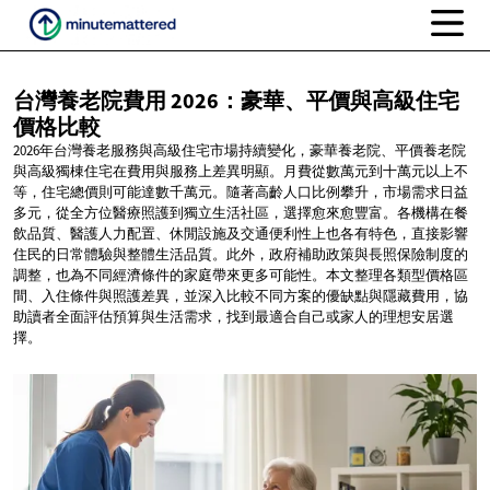
台灣養老院費用
2026：豪華、平價與高級住宅
價格比較
2026年台灣養老服務與高級住宅市場持續變化，豪華養老院、平價養老院
與高級獨棟住宅在費用與服務上差異明顯。月費從數萬元到十萬元以上不
等，住宅總價則可能達數千萬元。隨著高齡人口比例攀升，市場需求日益
多元，從全方位醫療照護到獨立生活社區，選擇愈來愈豐富。各機構在餐
飲品質、醫護人力配置、休閒設施及交通便利性上也各有特色，直接影響
住民的日常體驗與整體生活品質。此外，政府補助政策與長照保險制度的
調整，也為不同經濟條件的家庭帶來更多可能性。本文整理各類型價格區
間、入住條件與照護差異，並深入比較不同方案的優缺點與隱藏費用，協
助讀者全面評估預算與生活需求，找到最適合自己或家人的理想安居選
擇。