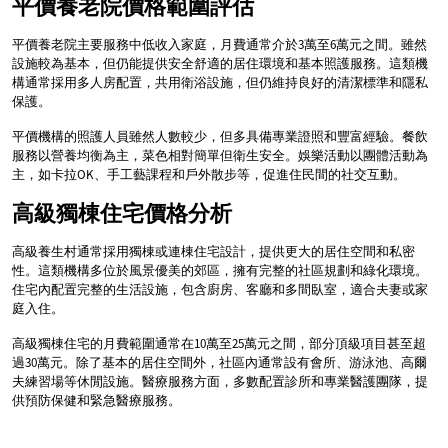
平價養老院價格範圍評估
平價養老院主要服務中低收入家庭，月費通常介於3萬至6萬元之間。雖然
設施較為基本，但仍能提供安全舒適的居住環境和基本照護服務。這類機
構通常採用多人房配置，共用衛浴設施，但仍維持良好的清潔標準和隱私
保護。
平價機構的照護人員雖然人數較少，但多具備專業證照和豐富經驗。餐飲
服務以營養均衡為主，菜色相對簡單但衛生安全。娛樂活動以團體活動為
主，如卡拉OK、手工藝課程和戶外散步等，促進住民間的社交互動。
高級獨棟住宅價格分析
高級養生村通常採用獨棟或連棟住宅設計，提供更大的居住空間和私密
性。這類機構多位於風景優美的郊區，擁有完整的社區規劃和綠化環境。
住宅內配置完整的生活設施，包含廚房、客廳和多間臥室，適合夫妻或家
庭入住。
高級獨棟住宅的月費範圍通常在10萬至25萬元之間，部分頂級項目甚至超
過30萬元。除了基本的居住空間外，社區內通常設有會所、游泳池、高爾
夫練習場等休閒設施。醫療服務方面，多數配置診所和專業醫護團隊，提
供預防保健和緊急醫療服務。