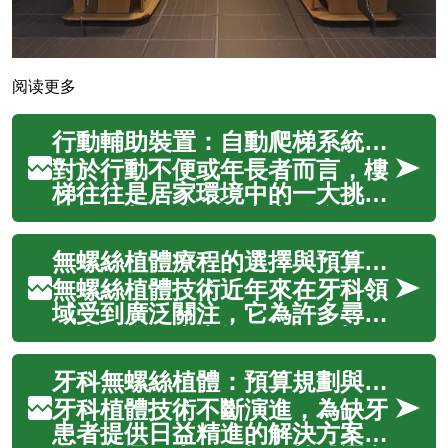
阅读更多
行動輔助裝置：自動爬梯系統的選擇要點
對於行動不便或年長者而言，樓
梯往往是居家環境中的一大挑
戰，限制了他們在家中的自由移
動。自動爬梯系統作為一種重要
無螺絲植體療程的選擇與預算分析
的行動輔助裝置，旨在顯著提升
生活品質與居家安全。這些系統
無螺絲植體技術近年來在牙科領
的設計目的在於幫助使用者安
域受到廣泛關注，它為許多尋求
全、輕鬆地上下樓，從而有效維
牙齒修復的患者提供了傳統螺絲
持他們在多層住...
固定植體之外的另一種選擇。這
牙科無螺絲植體：預算規劃與相關資訊
項創新技術旨在提升植牙的穩定
性與美觀度，同時可能減少某些
牙科植體技術不斷演進，為缺牙
併發症的風險。了解無螺絲植體
患者提供日益精進的解決方案。