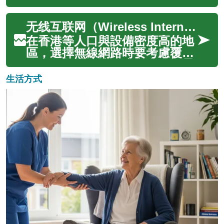
的原理、優勢、適用情況以及相
在眾多選項中，無螺絲植體逐漸
關費用，對...
受到關注，它代表了一種不同於
无线互联网（Wireless Internet）已成为现代生活和工作不可或缺的一部分，無論是在城市的咖啡店、商務會議還是出差旅途中，穩定的連線決定了資訊取得與溝通效率。本文將從技術與使用場景出發，說明在不同環境下如何選擇與管理無線連線，並特別談到在 hong kong 等密集都市環境中常見的 wifi、4g、5g 與 mobile data 使用要點，幫助讀者理解各種技術的優勢、限制與實際應用建議，便於在家中、辦公室或移動中選擇合適的本地 services 和方案。
傳統螺絲固定的植體設計理念。
了解無螺絲植體的獨特之處、其
在香港等人口與設備密度高的地
潛在優勢以及最重要的相關費
區，選擇無線網路時要考慮覆蓋
用，對於希望恢復口腔功能和美
範圍、頻譜擁擠程度與實際場景
觀的患者來說...
需求。室內辦公或家庭使用通常
生活方式
以家庭光纖搭配 Wi‑Fi 為主；外
出或旅遊則仰賴行動網路
（4g/5g）或公共 wifi。還需注
意設備支援的頻段與 SIM...