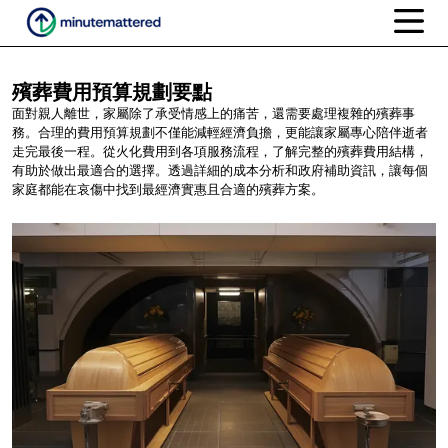
殯葬費用預算規劃要點
面對親人離世，家屬除了承受情感上的痛苦，還需要處理複雜的殯葬事
務。合理的費用預算規劃不僅能減輕經濟負擔，更能讓家屬專心陪伴逝者
走完最後一程。從火化費用到各項服務流程，了解完整的殯葬費用結構，
有助於做出最適合的選擇。透過詳細的成本分析和政府補助資訊，讓每個
家庭都能在哀傷中找到最經濟實惠且合適的殯葬方案。